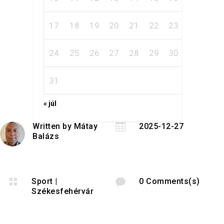
17
18
19
20
21
22
23
24
25
26
27
28
29
30
31
« júl
Written by
Mátay

2025-12-27
Balázs

Sport
|

0 Comments(s)
Székesfehérvár