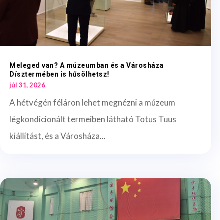
Meleged van? A múzeumban és a Városháza
Dísztermében is hűsölhetsz!
júl 31, 2026
A hétvégén féláron lehet megnézni a múzeum
légkondicionált termeiben látható Totus Tuus
kiállítást, és a Városháza...