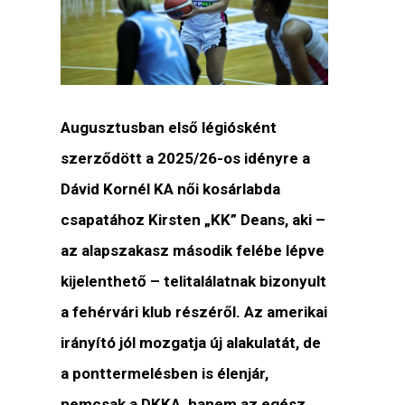
Augusztusban első légiósként
szerződött a 2025/26-os idényre a
Dávid Kornél KA női kosárlabda
csapatához Kirsten „KK” Deans, aki –
az alapszakasz második felébe lépve
kijelenthető – telitalálatnak bizonyult
a fehérvári klub részéről. Az amerikai
irányító jól mozgatja új alakulatát, de
a ponttermelésben is élenjár,
nemcsak a DKKA, hanem az egész