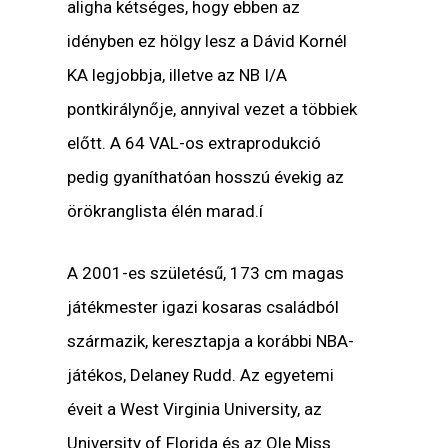
aligha kétséges, hogy ebben az
idényben ez hölgy lesz a Dávid Kornél
KA legjobbja, illetve az NB I/A
pontkirálynője, annyival vezet a többiek
előtt. A 64 VAL-os extraprodukció
pedig gyaníthatóan hosszú évekig az
örökranglista élén marad.í
A 2001-es születésű, 173 cm magas
játékmester igazi kosaras családból
származik, keresztapja a korábbi NBA-
játékos, Delaney Rudd. Az egyetemi
éveit a West Virginia University, az
University of Florida és az Ole Miss