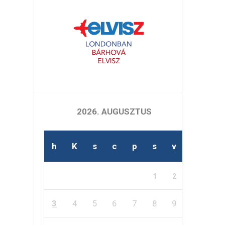
2026. AUGUSZTUS
h
K
s
c
p
s
v
1
2
3
4
5
6
7
8
9