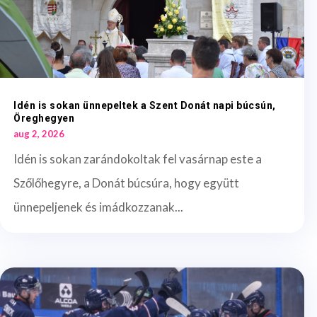
Idén is sokan ünnepeltek a Szent Donát napi búcsún,
Öreghegyen
aug 2, 2026
Idén is sokan zarándokoltak fel vasárnap este a
Szőlőhegyre, a Donát búcsúra, hogy együtt
ünnepeljenek és imádkozzanak...