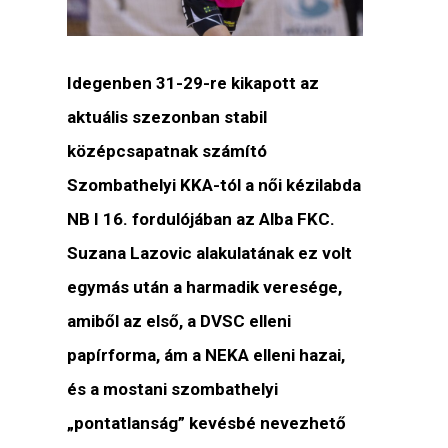
Idegenben 31-29-re kikapott az
aktuális szezonban stabil
középcsapatnak számító
Szombathelyi KKA-tól a női kézilabda
NB I 16. fordulójában az Alba FKC.
Suzana Lazovic alakulatának ez volt
egymás után a harmadik veresége,
amiből az első, a DVSC elleni
papírforma, ám a NEKA elleni hazai,
és a mostani szombathelyi
„pontatlanság” kevésbé nevezhető