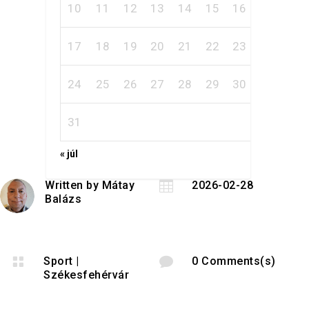
10
11
12
13
14
15
16
17
18
19
20
21
22
23
24
25
26
27
28
29
30
31
« júl
Written by
Mátay

2026-02-28
Balázs

Sport
|

0 Comments(s)
Székesfehérvár