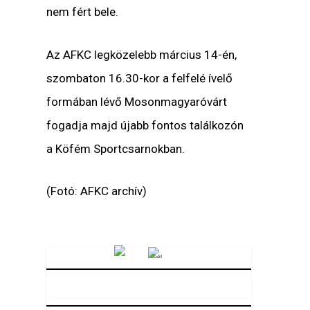
nem fért bele.
Az AFKC legközelebb március 14-én,
szombaton 16.30-kor a felfelé ívelő
formában lévő Mosonmagyaróvárt
fogadja majd újabb fontos találkozón
a Köfém Sportcsarnokban.
(Fotó: AFKC archív)
Vörösmarty Rádió