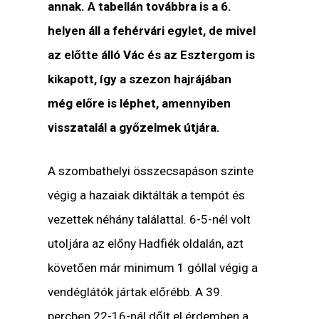
annak. A tabellán továbbra is a 6.
helyen áll a fehérvári egylet, de mivel
az előtte álló Vác és az Esztergom is
kikapott, így a szezon hajrájában
még előre is léphet, amennyiben
visszatalál a győzelmek útjára.
A szombathelyi összecsapáson szinte
végig a hazaiak diktálták a tempót és
vezettek néhány találattal. 6-5-nél volt
utoljára az előny Hadfiék oldalán, azt
követően már minimum 1 góllal végig a
vendéglátók jártak előrébb. A 39.
percben 22-16-nál dőlt el érdemben a