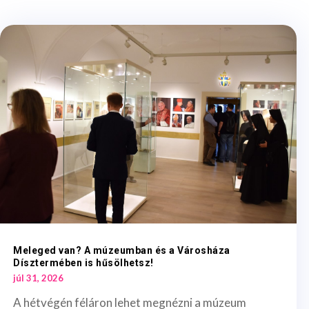
Meleged van? A múzeumban és a Városháza
Dísztermében is hűsölhetsz!
júl 31, 2026
A hétvégén féláron lehet megnézni a múzeum