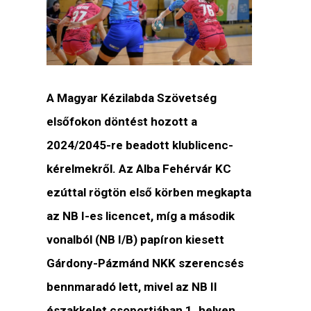
A Magyar Kézilabda Szövetség
elsőfokon döntést hozott a
2024/2045-re beadott klublicenc-
kérelmekről. Az Alba Fehérvár KC
ezúttal rögtön első körben megkapta
az NB I-es licencet, míg a második
vonalból (NB I/B) papíron kiesett
Gárdony-Pázmánd NKK szerencsés
bennmaradó lett, mivel az NB II
északkelet csoportjában 1. helyen