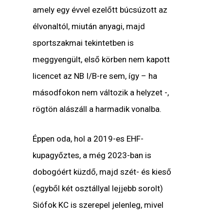
amely egy évvel ezelőtt búcsúzott az
élvonaltól, miután anyagi, majd
sportszakmai tekintetben is
meggyengült, első körben nem kapott
licencet az NB I/B-re sem, így – ha
másodfokon nem változik a helyzet -,
rögtön alászáll a harmadik vonalba.
Éppen oda, hol a 2019-es EHF-
kupagyőztes, a még 2023-ban is
dobogóért küzdő, majd szét- és kieső
(egyből két osztállyal lejjebb sorolt)
Siófok KC is szerepel jelenleg, mivel