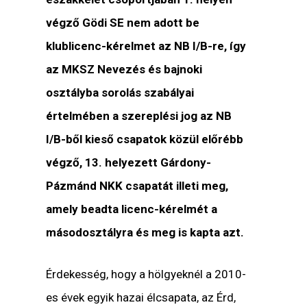
végző Gödi SE nem adott be
klublicenc-kérelmet az NB I/B-re, így
az MKSZ Nevezés és bajnoki
osztályba sorolás szabályai
értelmében a szereplési jog az NB
I/B-ből kieső csapatok közül előrébb
végző, 13. helyezett Gárdony-
Pázmánd NKK csapatát illeti meg,
amely beadta licenc-kérelmét a
másodosztályra és meg is kapta azt.
Érdekesség, hogy a hölgyeknél a 2010-
es évek egyik hazai élcsapata, az Érd,