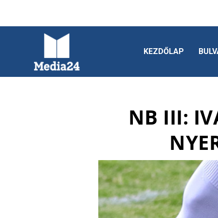
KEZDŐLAP
BULV
NB III: I
NYERT