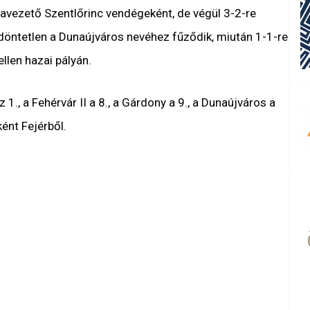
tavezető Szentlőrinc vendégeként, de végül 3-2-re
döntetlen a Dunaújváros nevéhez fűződik, miután 1-1-re
llen hazai pályán.
1., a Fehérvár II a 8., a Gárdony a 9., a Dunaújváros a
ként Fejérből.