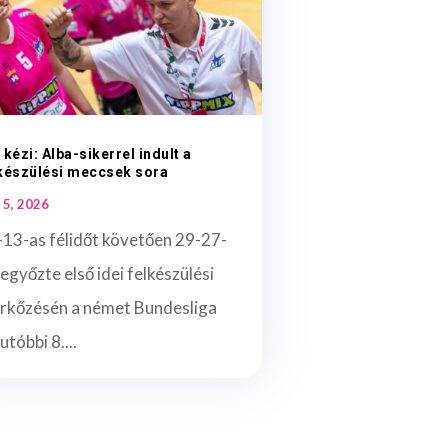
 kézi: Alba-sikerrel indult a
készülési meccsek sora
 5, 2026
-13-as félidőt követően 29-27-
legyőzte első idei felkészülési
rkőzésén a német Bundesliga
utóbbi 8....