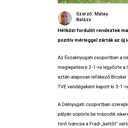
Szerző:
Mátay
Balázs
Hétközi fordulót rendeztek ma 
pozitív mérleggel zárták az új i
Az Északnyugati csoportban a né
meglepetésre 2-1-re legyőzte a li
aztán alaposan lefékező Bicskei 
TVE vendégeként kapott ki 3-1-re. 
A Délnyugati csoportban szereplők
pályán söpörte be második sikeré
törő Iváncsa a Fradi „kettőt” ver