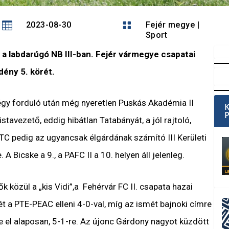

2023-08-30

Fejér megye
|
Sport
a labdarúgó NB III-ban. Fejér vármegye csapatai
dény 5. körét.
gy forduló után még nyeretlen Puskás Akadémia II
stavezető, eddig hibátlan Tatabányát, a jól rajtoló,
TC pedig az ugyancsak élgárdának számító III Kerületi
A Bicske a 9., a PAFC II a 10. helyen áll jelenleg.
 közül a „kis Vidi”,a Fehérvár FC II. csapata hazai
t a PTE-PEAC elleni 4-0-val, míg az ismét bajnoki címre
te el alaposan, 5-1-re. Az újonc Gárdony nagyot küzdött