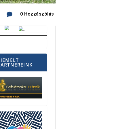

0 Hozzászólás
Vörösmarty Rádió
KIEMELT
PARTNEREINK