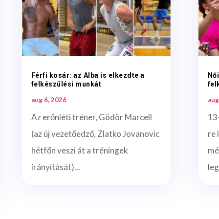
Férfi kosár: az Alba is elkezdte a
Női
felkészülési munkát
fel
aug 6, 2026
aug
Az erőnléti tréner, Gödör Marcell
13
(az új vezetőedző, Zlatko Jovanovic
re 
hétfőn veszi át a tréningek
mé
irányítását)...
leg