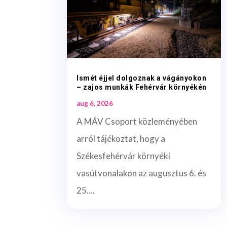
Ismét éjjel dolgoznak a vágányokon
– zajos munkák Fehérvár környékén
aug 6, 2026
A MÁV Csoport közleményében
arról tájékoztat, hogy a
Székesfehérvár környéki
vasútvonalakon az augusztus 6. és
25....