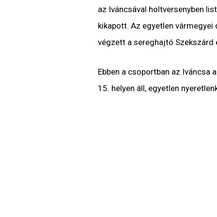
az Iváncsával holtversenyben lis
kikapott. Az egyetlen vármegyei 
végzett a sereghajtó Szekszárd e
Ebben a csoportban az Iváncsa az 
15. helyen áll, egyetlen nyeretlen