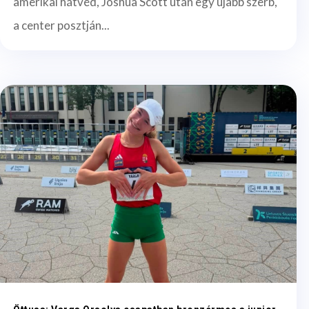
amerikai hátvéd, Joshua Scott után egy újabb szerb,
a center posztján...