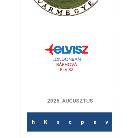
2026. AUGUSZTUS
h
K
s
c
p
s
v