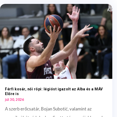
Férfi kosár, női röpi: légióst igazolt az Alba és a MÁV
Előre is
júl 30, 2026
A szerb erőcsatár, Bojan Subotić, valamint az