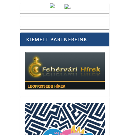
Vörösmarty Rádió
KIEMELT PARTNEREINK