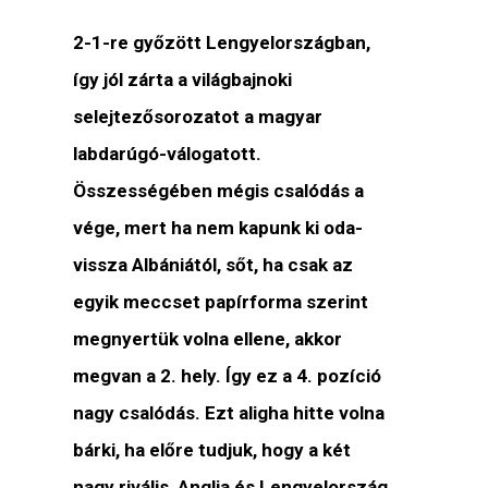
2-1-re győzött Lengyelországban,
így jól zárta a világbajnoki
selejtezősorozatot a magyar
labdarúgó-válogatott.
Összességében mégis csalódás a
vége, mert ha nem kapunk ki oda-
vissza Albániától, sőt, ha csak az
egyik meccset papírforma szerint
megnyertük volna ellene, akkor
megvan a 2. hely. Így ez a 4. pozíció
nagy csalódás. Ezt aligha hitte volna
bárki, ha előre tudjuk, hogy a két
nagy rivális, Anglia és Lengyelország