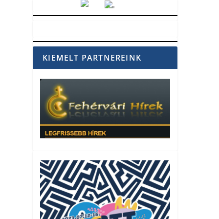
Vörösmarty Rádió
KIEMELT PARTNEREINK