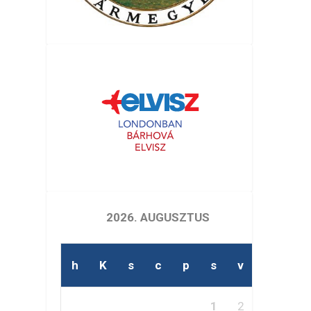
2026. AUGUSZTUS
h
K
s
c
p
s
v
1
2