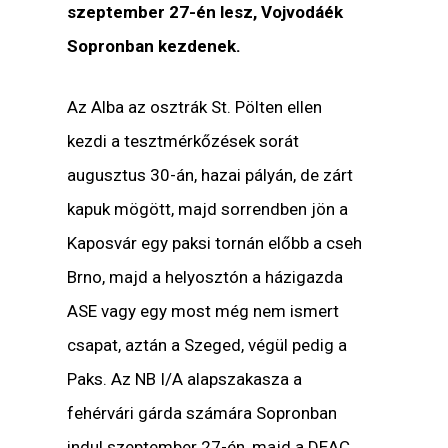
szeptember 27-én lesz, Vojvodáék
Sopronban kezdenek.
Az Alba az osztrák St. Pölten ellen
kezdi a tesztmérkőzések sorát
augusztus 30-án, hazai pályán, de zárt
kapuk mögött, majd sorrendben jön a
Kaposvár egy paksi tornán előbb a cseh
Brno, majd a helyosztón a házigazda
ASE vagy egy most még nem ismert
csapat, aztán a Szeged, végül pedig a
Paks. Az NB I/A alapszakasza a
fehérvári gárda számára Sopronban
indul szeptember 27-én, majd a DEAC