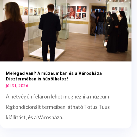
Meleged van? A múzeumban és a Városháza
Dísztermében is hűsölhetsz!
júl 31, 2026
A hétvégén féláron lehet megnézni a múzeum
légkondicionált termeiben látható Totus Tuus
kiállítást, és a Városháza...