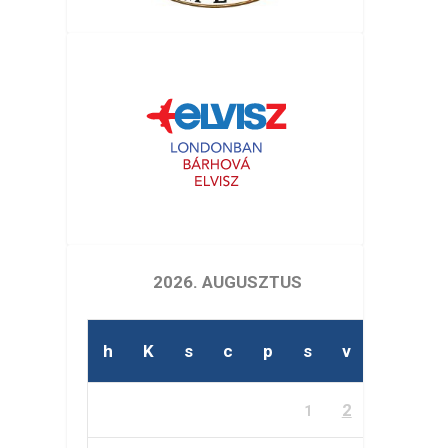
2026. AUGUSZTUS
h
K
s
c
p
s
v
2
1