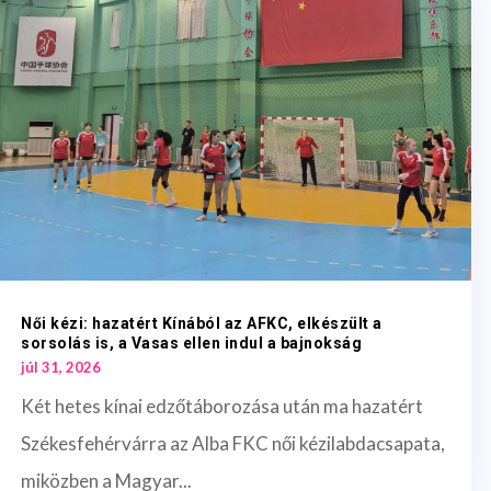
Női kézi: hazatért Kínából az AFKC, elkészült a
sorsolás is, a Vasas ellen indul a bajnokság
júl 31, 2026
Két hetes kínai edzőtáborozása után ma hazatért
Székesfehérvárra az Alba FKC női kézilabdacsapata,
miközben a Magyar...