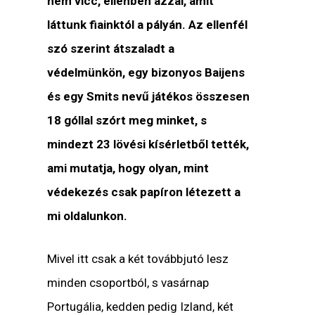
nem vicc, ellenben azzal, amit
láttunk fiainktól a pályán. Az ellenfél
szó szerint átszaladt a
védelmünkön, egy bizonyos Baijens
és egy Smits nevű játékos összesen
18 góllal szórt meg minket, s
mindezt 23 lövési kísérletből tették,
ami mutatja, hogy olyan, mint
védekezés csak papíron létezett a
mi oldalunkon.
Mivel itt csak a két továbbjutó lesz
minden csoportból, s vasárnap
Portugália, kedden pedig Izland, két