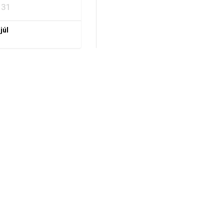
31
 júl