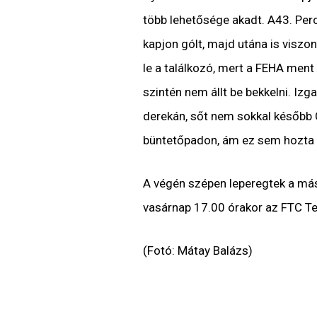
több lehetősége akadt. A43. Perc
kapjon gólt, majd utána is viszony
le a találkozó, mert a FEHA ment
szintén nem állt be bekkelni. Izg
derekán, sőt nem sokkal később 
büntetőpadon, ám ez sem hozta m
A végén szépen leperegtek a más
vasárnap 17.00 órakor az FTC Tel
(Fotó: Mátay Balázs)