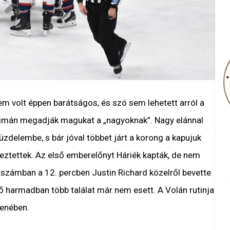
m volt éppen barátságos, és szó sem lehetett arról a
” simán megadják magukat a „nagyoknak”. Nagy elánnal
üzdelembe, s bár jóval többet járt a korong a kapujuk
yeztettek. Az első emberelőnyt Háriék kapták, de nem
étszámban a 12. percben Justin Richard közelről bevette
ő harmadban több találat már nem esett. A Volán rutinja
lenében.