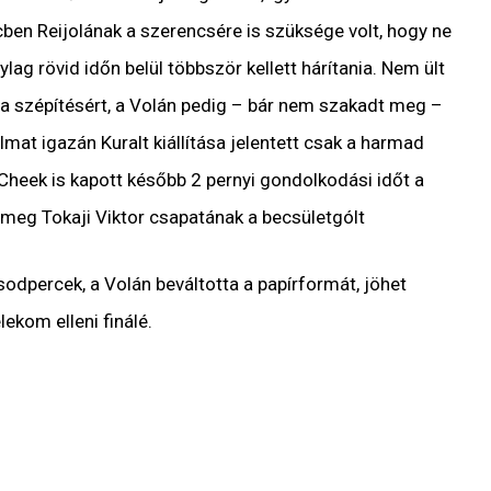
ben Reijolának a szerencsére is szüksége volt, hogy ne
lag rövid időn belül többször kellett hárítania. Nem ült
 a szépítésért, a Volán pedig – bár nem szakadt meg –
almat igazán Kuralt kiállítása jelentett csak a harmad
Cheek is kapott később 2 pernyi gondolkodási időt a
eg Tokaji Viktor csapatának a becsületgólt
odpercek, a Volán beváltotta a papírformát, jöhet
ekom elleni finálé.