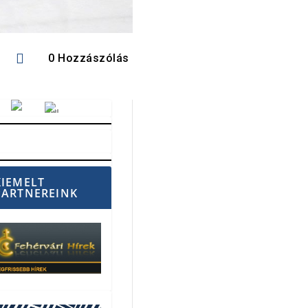

0 Hozzászólás
Vörösmarty Rádió
KIEMELT
PARTNEREINK