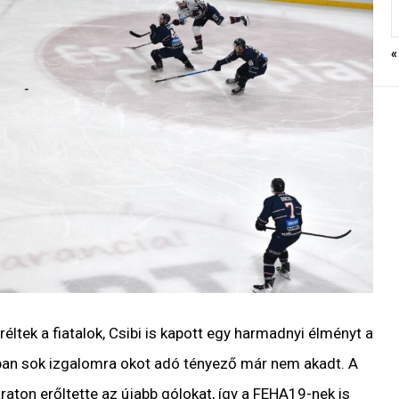
«
éltek a fiatalok, Csibi is kapott egy harmadnyi élményt a
pban sok izgalomra okot adó tényező már nem akadt. A
aton erőltette az újabb gólokat, így a FEHA19-nek is