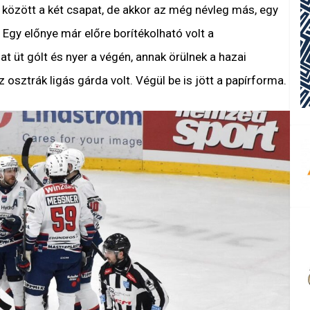
özött a két csapat, de akkor az még névleg más, egy
 Egy előnye már előre borítékolható volt a
at üt gólt és nyer a végén, annak örülnek a hazai
z osztrák ligás gárda volt. Végül be is jött a papírforma.