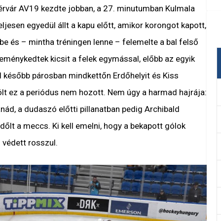
érvár AV19 kezdte jobban, a 27. minutumban Kulmala
eljesen egyedül állt a kapu előtt, amikor korongot kapott,
e és – mintha tréningen lenne – felemelte a bal felső
eménykedtek kicsit a felek egymással, előbb az egyik
el később párosban mindkettőn Erdőhelyit és Kiss
 Gólt ez a periódus nem hozott. Nem úgy a harmad hajrája:
nád, a dudaszó előtti pillanatban pedig Archibald
dőlt a meccs. Ki kell emelni, hogy a bekapott gólok
 védett rosszul.