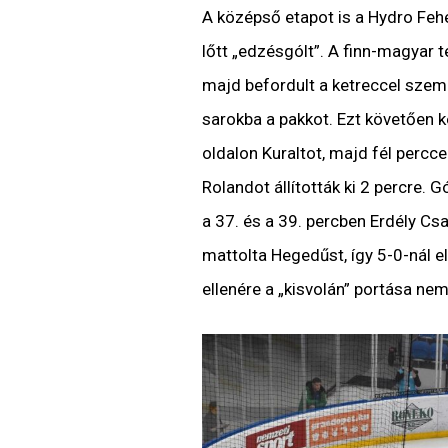
A középső etapot is a Hydro Feh
lőtt „edzésgólt”. A finn-magyar t
majd befordult a ketreccel szemb
sarokba a pakkot. Ezt követően k
oldalon Kuraltot, majd fél percc
Rolandot állították ki 2 percre.
a 37. és a 39. percben Erdély Csa
mattolta Hegedűst, így 5-0-nál el
ellenére a „kisvolán” portása nem