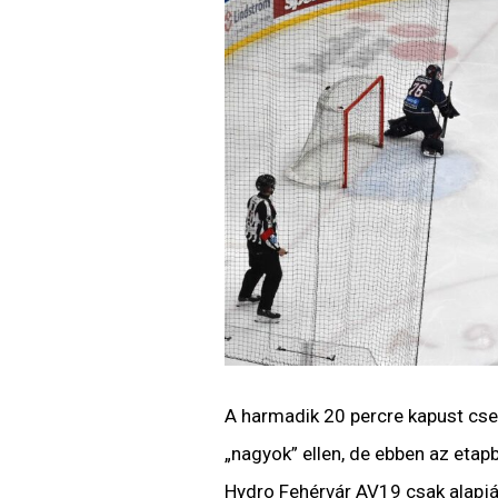
A harmadik 20 percre kapust cser
„nagyok” ellen, de ebben az eta
Hydro Fehérvár AV19 csak alapjár