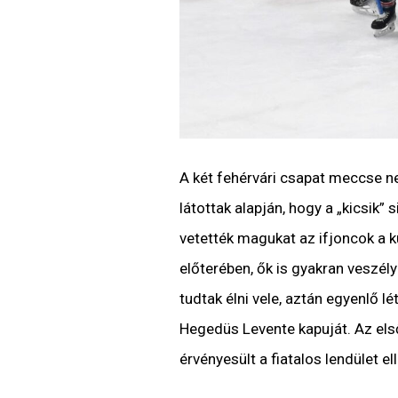
A két fehérvári csapat meccse ne
látottak alapján, hogy a „kicsik
vetették magukat az ifjoncok a k
előterében, ők is gyakran veszél
tudtak élni vele, aztán egyenlő l
Hegedüs Levente kapuját. Az els
érvényesült a fiatalos lendület el