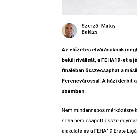
Szerző:
Mátay
Balázs
Az előzetes elvárásoknak megf
belüli riválisát, a FEHA19-et a
fináléban összecsaphat a másik
Ferencvárossal. A házi derbit a
szemben.
Nem mindennapos mérkőzésre ké
soha nem csapott össze egymáss
alakulata és a FEHA19 Erste Li