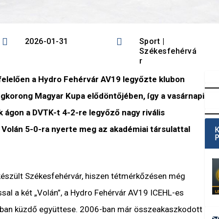


2026-01-31
Sport
|
Székesfehérvá
r
elelően a Hydro Fehérvár AV19 legyőzte klubon
 jégkorong Magyar Kupa elődöntőjében, így a vasárnapi
 ágon a DVTK-t 4-2-re legyőző nagy rivális
 Volán 5-0-ra nyerte meg az akadémiai társulattal
szült Székesfehérvár, hiszen tétmérkőzésen még
al a két „Volán”, a Hydro Fehérvár AV19 ICEHL-es
gában küzdő együttese. 2006-ban már összeakaszkodott