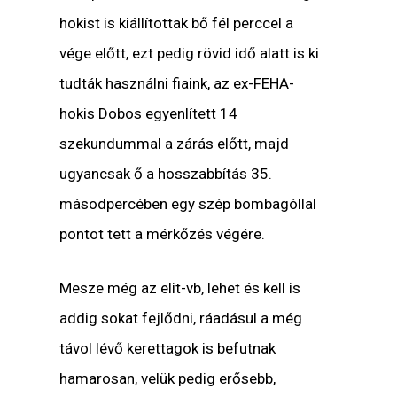
hokist is kiállítottak bő fél perccel a
vége előtt, ezt pedig rövid idő alatt is ki
tudták használni fiaink, az ex-FEHA-
hokis Dobos egyenlített 14
szekundummal a zárás előtt, majd
ugyancsak ő a hosszabbítás 35.
másodpercében egy szép bombagóllal
pontot tett a mérkőzés végére.
Mesze még az elit-vb, lehet és kell is
addig sokat fejlődni, ráadásul a még
távol lévő kerettagok is befutnak
hamarosan, velük pedig erősebb,