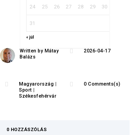
24
25
26
27
28
29
30
31
« júl

Written by
Mátay
2026-04-17
Balázs


Magyarország
|
0 Comments(s)
Sport
|
Székesfehérvár
0 HOZZÁSZÓLÁS