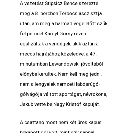
A vezetést Stipsicz Bence szerezte
meg a 8. percben Terbócs asszisztja
után, ám még a harmad vége előtt szűk
fél perccel Kamyl Gorny révén
egalizáltak a vendégek, akik aztán a
meccs hajrájához közeledve, a 47.
minutumban Lewandowski jóvoltából
előnybe kerültek. Nem kell megijedni,
nem a lengyelek nemzeti labdarúgó-
gólvágója váltott sportágat, névrokona,
Jakub vette be Nagy Kristóf kapuját.
A csattanó most nem két üres kapus
bekapott gól volt, mint egy nappal