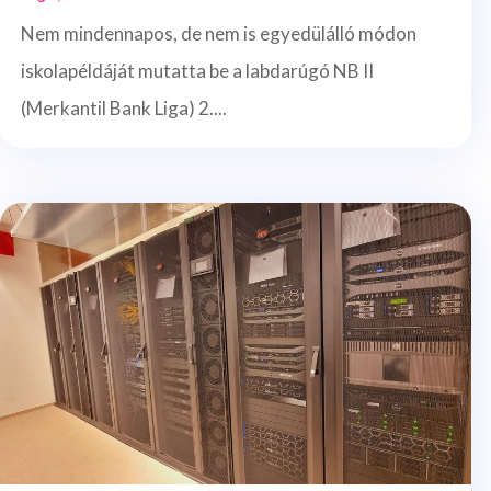
Nem mindennapos, de nem is egyedülálló módon
iskolapéldáját mutatta be a labdarúgó NB II
(Merkantil Bank Liga) 2....