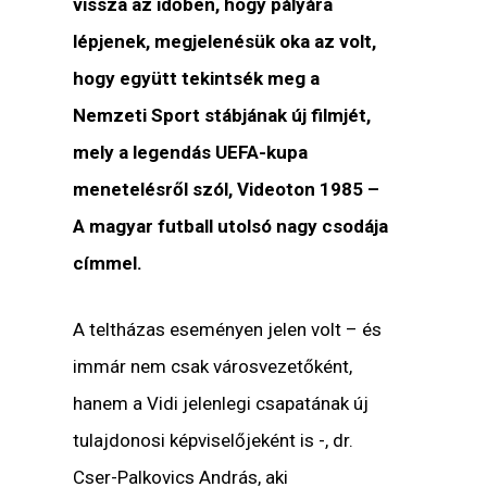
vissza az időben, hogy pályára
lépjenek, megjelenésük oka az volt,
hogy együtt tekintsék meg a
Nemzeti Sport stábjának új filmjét,
mely a legendás UEFA-kupa
menetelésről szól, Videoton 1985 –
A magyar futball utolsó nagy csodája
címmel.
A teltházas eseményen jelen volt – és
immár nem csak városvezetőként,
hanem a Vidi jelenlegi csapatának új
tulajdonosi képviselőjeként is -, dr.
Cser-Palkovics András, aki