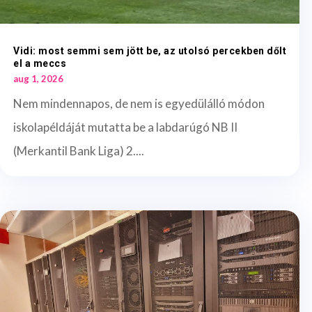
Vidi: most semmi sem jött be, az utolsó percekben dőlt
el a meccs
aug 1, 2026
Nem mindennapos, de nem is egyedülálló módon
iskolapéldáját mutatta be a labdarúgó NB II
(Merkantil Bank Liga) 2....