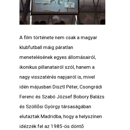
A film története nem csak a magyar
klubfutball máig páratlan
menetelésének egyes állomásairól,
ikonikus pillanatairól szól, hanem a
nagy visszatérés napjairól is, mivel
idén májusban Disztl Péter, Csongrádi
Ferenc és Szabó József Bobory Balázs
és Szöllősi György társaságában
elutaztak Madridba, hogy a helyszínen
idézzék fel az 1985-ös döntő