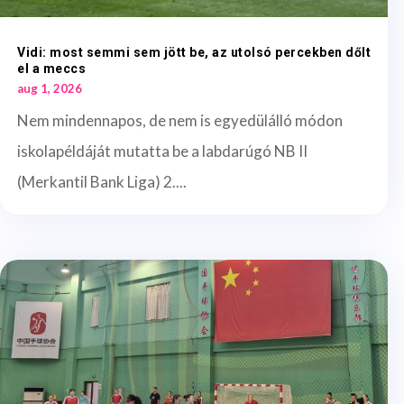
Vidi: most semmi sem jött be, az utolsó percekben dőlt
el a meccs
aug 1, 2026
Nem mindennapos, de nem is egyedülálló módon
iskolapéldáját mutatta be a labdarúgó NB II
(Merkantil Bank Liga) 2....