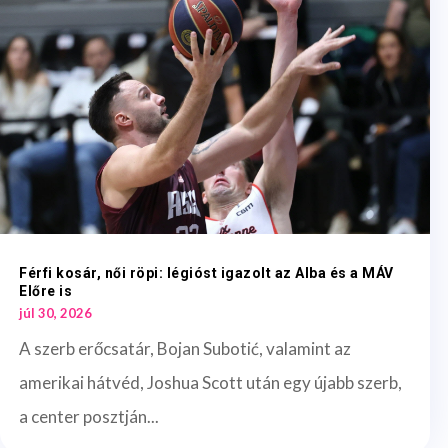
Férfi kosár, női röpi: légióst igazolt az Alba és a MÁV
Előre is
júl 30, 2026
A szerb erőcsatár, Bojan Subotić, valamint az
amerikai hátvéd, Joshua Scott után egy újabb szerb,
a center posztján...