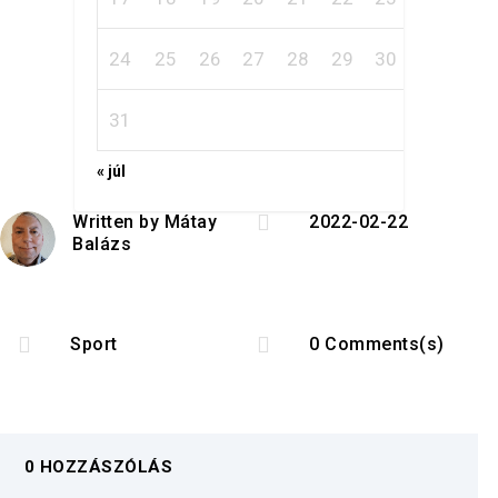
24
25
26
27
28
29
30
31
« júl

Written by
Mátay
2022-02-22
Balázs


Sport
0 Comments(s)
0 HOZZÁSZÓLÁS