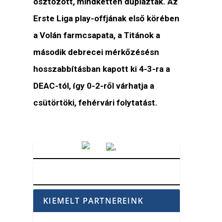
osztozott, mindketten dupláztak. Az
Erste Liga play-offjának első körében
a Volán farmcsapata, a Titánok a
második debrecei mérkőzésésn
hosszabbításban kapott ki 4-3-ra a
DEAC-tól, így 0-2-ről várhatja a
csütörtöki, fehérvári folytatást.
Vörösmarty Rádió
KIEMELT PARTNEREINK