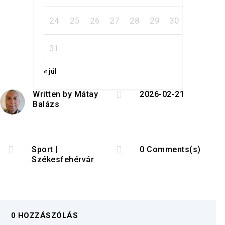
24
25
26
27
28
29
30
31
« júl

Written by
Mátay
2026-02-21
Balázs


Sport
|
0 Comments(s)
Székesfehérvár
0 HOZZÁSZÓLÁS