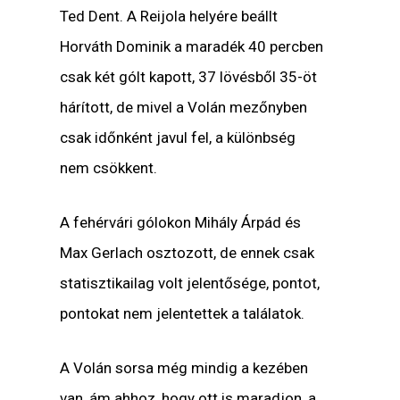
Ted Dent. A Reijola helyére beállt
Horváth Dominik a maradék 40 percben
csak két gólt kapott, 37 lövésből 35-öt
hárított, de mivel a Volán mezőnyben
csak időnként javul fel, a különbség
nem csökkent.
A fehérvári gólokon Mihály Árpád és
Max Gerlach osztozott, de ennek csak
statisztikailag volt jelentősége, pontot,
pontokat nem jelentettek a találatok.
A Volán sorsa még mindig a kezében
van, ám ahhoz, hogy ott is maradjon, a