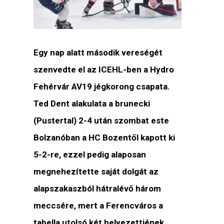
Egy nap alatt második vereségét
szenvedte el az ICEHL-ben a Hydro
Fehérvár AV19 jégkorong csapata.
Ted Dent alakulata a brunecki
(Pustertal) 2-4 után szombat este
Bolzanóban a HC Bozentől kapott ki
5-2-re, ezzel pedig alaposan
megnehezítette saját dolgát az
alapszakaszból hátralévő három
meccsére, mert a Ferencváros a
tabella utolsó két helyezettjének