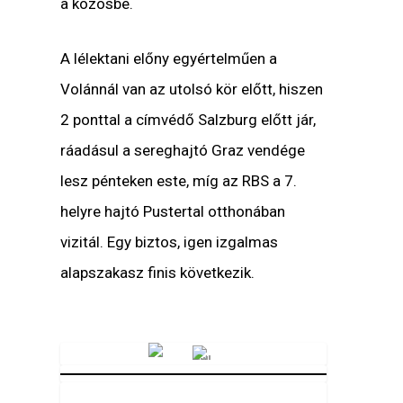
a közösbe.
A lélektani előny egyértelműen a
Volánnál van az utolsó kör előtt, hiszen
2 ponttal a címvédő Salzburg előtt jár,
ráadásul a sereghajtó Graz vendége
lesz pénteken este, míg az RBS a 7.
helyre hajtó Pustertal otthonában
vizitál. Egy biztos, igen izgalmas
alapszakasz finis következik.
Vörösmarty Rádió