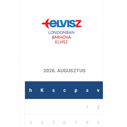
2026. AUGUSZTUS
h
K
s
c
p
s
v
2
1
3
4
5
6
7
8
9