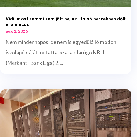
Vidi: most semmi sem jött be, az utolsó percekben dőlt
el a meccs
aug 1, 2026
Nem mindennapos, de nem is egyedülálló módon
iskolapéldáját mutatta be a labdarúgó NB II
(Merkantil Bank Liga) 2....