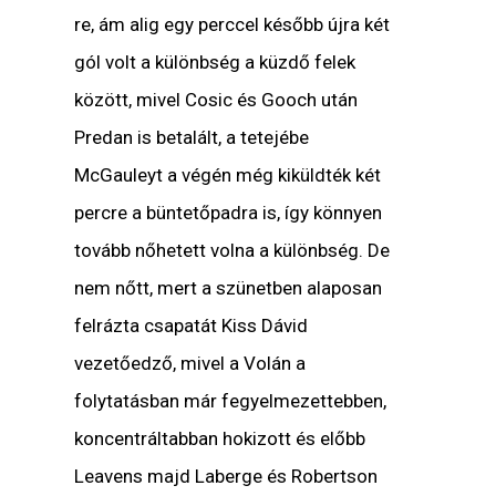
re, ám alig egy perccel később újra két
gól volt a különbség a küzdő felek
között, mivel Cosic és Gooch után
Predan is betalált, a tetejébe
McGauleyt a végén még kiküldték két
percre a büntetőpadra is, így könnyen
tovább nőhetett volna a különbség. De
nem nőtt, mert a szünetben alaposan
felrázta csapatát Kiss Dávid
vezetőedző, mivel a Volán a
folytatásban már fegyelmezettebben,
koncentráltabban hokizott és előbb
Leavens majd Laberge és Robertson