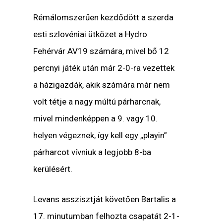
Rémálomszerűen kezdődött a szerda
esti szlovéniai ütközet a Hydro
Fehérvár AV19 számára, mivel bő 12
percnyi játék után már 2-0-ra vezettek
a házigazdák, akik számára már nem
volt tétje a nagy múltú párharcnak,
mivel mindenképpen a 9. vagy 10.
helyen végeznek, így kell egy „playin”
párharcot vívniuk a legjobb 8-ba
kerülésért.
Levans asszisztját követően Bartalis a
17. minutumban felhozta csapatát 2-1-