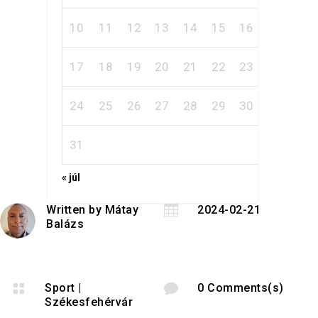
10
11
12
13
14
15
16
17
18
19
20
21
22
23
24
25
26
27
28
29
30
31
« júl
Written by
Mátay

2024-02-21
Balázs

Sport
|

0 Comments(s)
Székesfehérvár