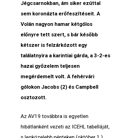
Jégcsarnokban, ám siker ezúttal
sem koronázta erőfeszítéseit. A
Volán nagyon hamar kétgólos
előnyre tett szert, s bár később
kétszer is felzárkózott egy
találatnyira a karintiai gárda, a 3-2-es
hazai győzelem teljesen
megérdemelt volt. A fehérvári
gólokon Jacobs (2) és Campbell
osztozott.
Az AV19 továbbra is egyetlen
hibátlanként vezeti az ICEHL tabelláját,
s legközelebb pénteken (október 1.)