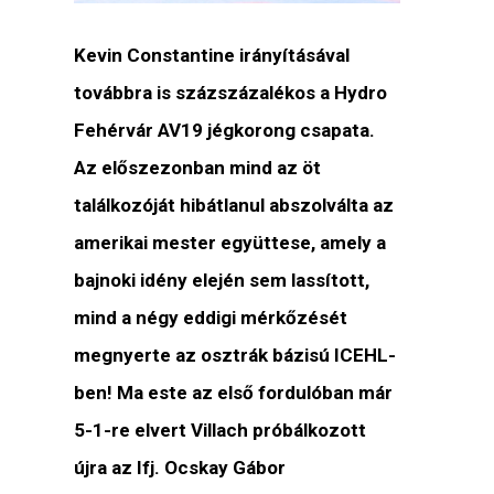
Kevin Constantine irányításával
továbbra is százszázalékos a Hydro
Fehérvár AV19 jégkorong csapata.
Az előszezonban mind az öt
találkozóját hibátlanul abszolválta az
amerikai mester együttese, amely a
bajnoki idény elején sem lassított,
mind a négy eddigi mérkőzését
megnyerte az osztrák bázisú ICEHL-
ben! Ma este az első fordulóban már
5-1-re elvert Villach próbálkozott
újra az Ifj. Ocskay Gábor