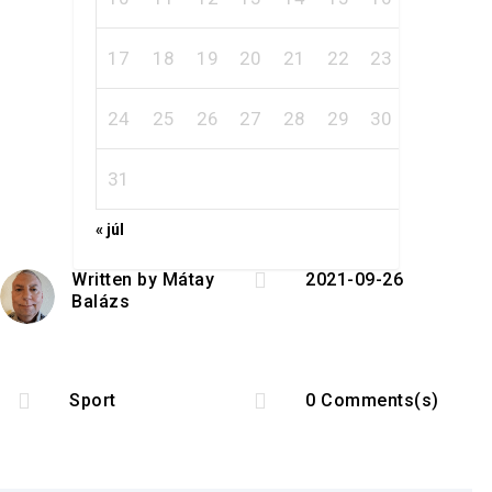
17
18
19
20
21
22
23
24
25
26
27
28
29
30
31
« júl

Written by
Mátay
2021-09-26
Balázs


Sport
0 Comments(s)