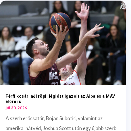
Férfi kosár, női röpi: légióst igazolt az Alba és a MÁV
Előre is
júl 30, 2026
A szerb erőcsatár, Bojan Subotić, valamint az
amerikai hátvéd, Joshua Scott után egy újabb szerb,