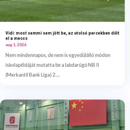
Vidi: most semmi sem jött be, az utolsó percekben dőlt
el a meccs
aug 1, 2026
Nem mindennapos, de nem is egyedülálló módon
iskolapéldáját mutatta be a labdarúgó NB II
(Merkantil Bank Liga) 2....