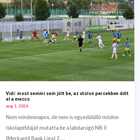
Vidi: most semmi sem jött be, az utolsó percekben dőlt
el a meccs
aug 1, 2026
Nem mindennapos, de nem is egyedülálló módon
iskolapéldáját mutatta be a labdarúgó NB II
(Merkantil Bank Liga) 2....