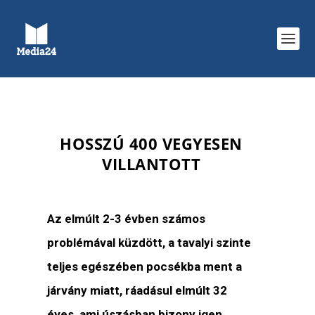
HOSSZÚ 400 VEGYESEN
VILLANTOTT
Az elmúlt 2-3 évben számos
problémával küzdött, a tavalyi szinte
teljes egészében pocsékba ment a
járvány miatt, ráadásul elmúlt 32
éves, ami úszásban bizony igen