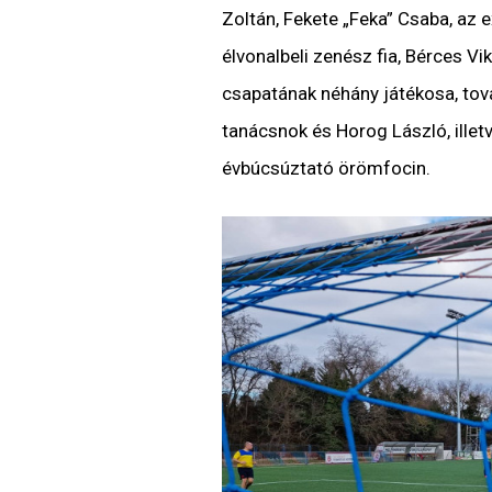
Zoltán, Fekete „Feka” Csaba, az 
élvonalbeli zenész fia, Bérces Vi
csapatának néhány játékosa, tov
tanácsnok és Horog László, illetv
évbúcsúztató örömfocin.