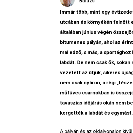
Balázs
Immár több, mint egy évtized
utcában és környékén felnőtt eg
általában június végén összejö
bitumenes pályán, ahol az éri
mai edző, s más, a sportághoz 
labdát. De nem csak ők, sokan
vezetett az útjuk, sikeres újsá
nem csak nyáron, a régi „fészek
műfüves csarnokban is összejönn
tavaszias időjárás okán nem b
kergették a labdát és egymást.
A pályán és az oldalvonalon kívül