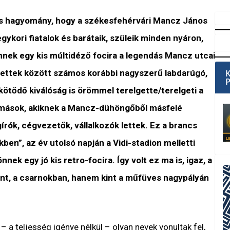
es hagyomány, hogy a székesfehérvári Mancz János
ykori fiatalok és barátaik, szüleik minden nyáron,
nnek egy kis múltidéző focira a legendás Mancz utcai
ntettek között számos korábbi nagyszerű labdarúgó,
kötődő kiválóság is örömmel terelgette/terelgeti a
 mások, akiknek a Mancz-dühöngőből másfelé
gírók, cégvezetők, vállalkozók lettek. Ez a brancs
ben”, az év utolsó napján a Vidi-stadion melletti
ek egy jó kis retro-focira. Így volt ez ma is, igaz, a
ent, a csarnokban, hanem kint a műfüves nagypályán
 – a teljesség igénye nélkül – olyan nevek vonultak fel,