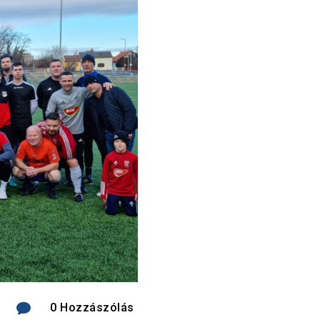

0 Hozzászólás