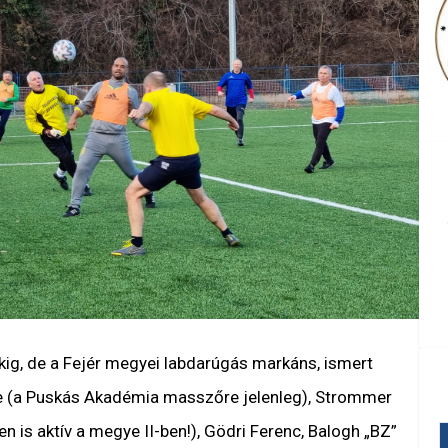
ekig, de a Fejér megyei labdarúgás markáns, ismert
re (a Puskás Akadémia masszőre jelenleg), Strommer
 is aktív a megye II-ben!), Gödri Ferenc, Balogh „BZ”