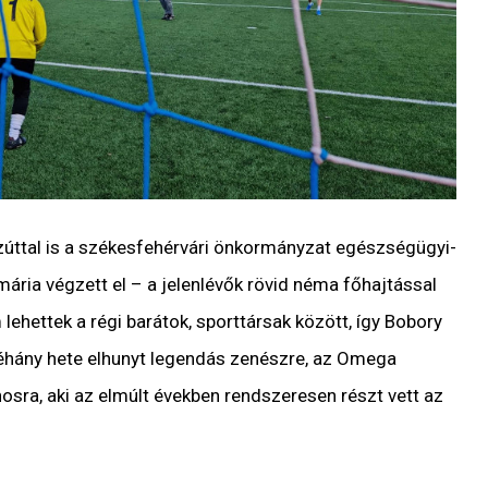
zúttal is a székesfehérvári önkormányzat egészségügyi-
ária végzett el – a jelenlévők rövid néma főhajtással
lehettek a régi barátok, sporttársak között, így Bobory
 néhány hete elhunyt legendás zenészre, az Omega
nosra, aki az elmúlt években rendszeresen részt vett az