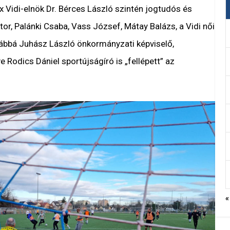
ex Vidi-elnök Dr. Bérces László szintén jogtudós és
ktor, Palánki Csaba, Vass József, Mátay Balázs, a Vidi női
ábbá Juhász László önkormányzati képviselő,
e Rodics Dániel sportújságíró is „fellépett” az
«