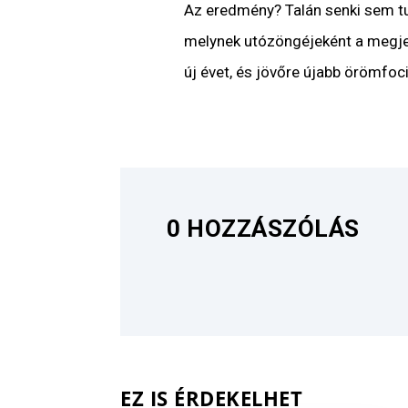
Az eredmény? Talán senki sem tudj
melynek utózöngéjeként a megje
új évet, és jövőre újabb örömfoc
0 HOZZÁSZÓLÁS
EZ IS ÉRDEKELHET