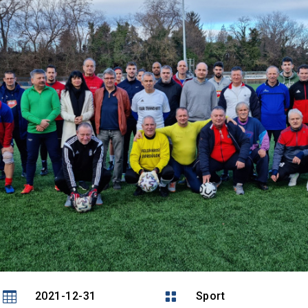

2021-12-31

Sport