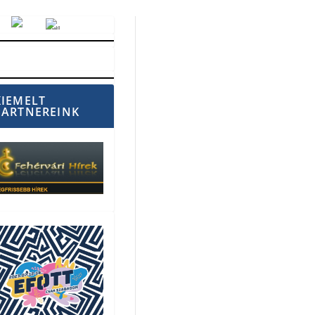
Vörösmarty Rádió
KIEMELT
PARTNEREINK