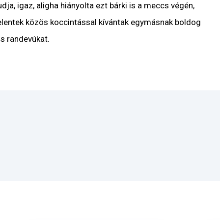
a, igaz, aligha hiányolta ezt bárki is a meccs végén,
lentek közös koccintással kívántak egymásnak boldog
is randevúkat.