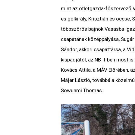
mint az ötletgazda-főszervező Vid
es gólkirály, Krisztián és öccse,
többszörös bajnok Vasasba igazo
csapatának középpályása, Sugár 
Sándor, akkori csapattársa, a Vi
kispadjától, az NB II-ben most is
Kovács Attila, a MÁV Előrében, a
Májer László, továbbá a közelmúlt
Sowunmi Thomas.