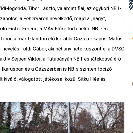
i-legenda, Tiber László, valamint fiai, az egykori NB I-
 Szabolcs, a Fehérváron nevelkedő, majd a „nagy”,
ló Fister Ferenc, a MÁV Előre történelmi NB I-es
Tibor, a már Izlandon élő korábbi Gázszer kapus, Matus
di-nevelés Toldi Gábor, aki néhány hete köszönt el a DVSC
 aktív Sejben Viktor, a Tatabányán NB I-es játékossá érő
z Ikarusban és a Gázszerben is NB-s szinten focizó
 kiváló, válogatott játékosai közül Sitku Illés és