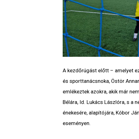
A kezdőrúgást előtt – amelyet e
és sporttanácsnoka, Östör Annam
emlékeztek azokra, akik már nem 
Bélára, Id. Lukács Lászlóra, s a
énekesére, alapítójára, Kóbor Já
eseményen.