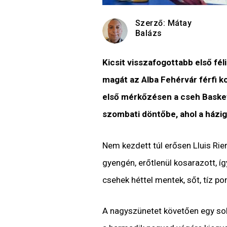
Szerző:
Mátay
Balázs
Kicsit visszafogottabb első fé
magát az Alba Fehérvár férfi 
első mérkőzésen a cseh Basket 
szombati döntőbe, ahol a házig
Nem kezdett túl erősen Lluis Rie
gyengén, erőtlenül kosarazott, í
csehek héttel mentek, sőt, tíz pon
A nagyszünetet követően egy sokk