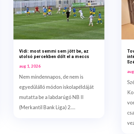
Vidi: most semmi sem jött be, az
To
utolsó percekben dőlt el a meccs
int
Sz
aug 1, 2026
aug
Nem mindennapos, de nem is
Sz
egyedülálló módon iskolapéldáját
Ko
mutatta be a labdarúgó NB II
vo
(Merkantil Bank Liga) 2....
cs
vez