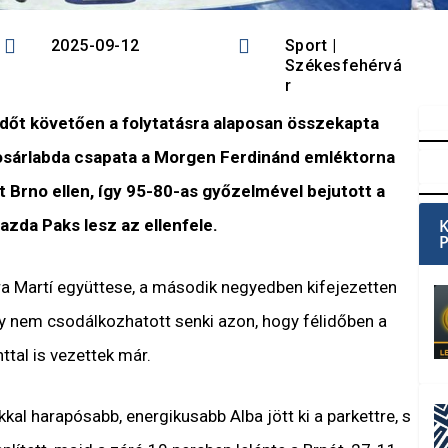


2025-09-12
Sport
|
Székesfehérvá
r
lidőt követően a folytatásra alaposan összekapta
kosárlabda csapata a Morgen Ferdinánd emléktorna
Brno ellen, így 95-80-as győzelmével bejutott a
azda Paks lesz az ellenfele.
ra Martí együttese, a második negyedben kifejezetten
gy nem csodálkozhatott senki azon, hogy félidőben a
ttal is vezettek már.
al harapósabb, energikusabb Alba jött ki a parkettre, s