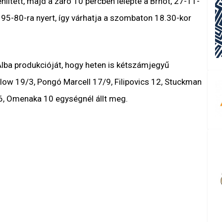
lített, majd a záró 10 percben lelépte a Brnót, 27-11-
95-80-ra nyert, így várhatja a szombaton 18.30-kor
 Alba produkcióját, hogy heten is kétszámjegyű
low 19/3, Pongó Marcell 17/9, Filipovics 12, Stuckman
6, Omenaka 10 egységnél állt meg.