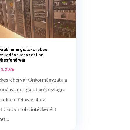
vábbi energiatakarékos
ézkedéseket vezet be
ékesfehérvár
 1, 2026
ékesfehérvár Önkormányzata a
rmány energiatakarékosságra
natkozó felhívásához
atlakozva több intézkedést
et...