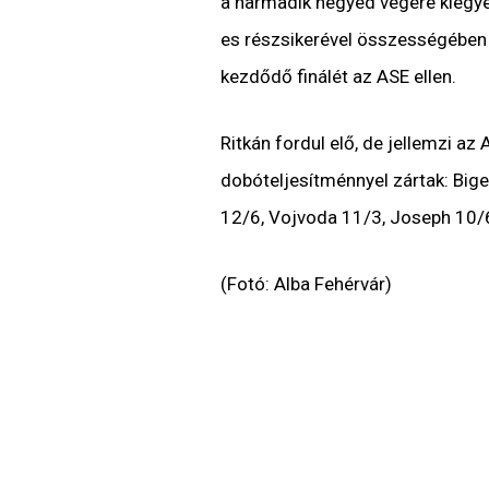
a harmadik negyed végére kiegyen
es részsikerével összességében 
kezdődő finálét az ASE ellen.
Ritkán fordul elő, de jellemzi az
dobóteljesítménnyel zártak: Bige
12/6, Vojvoda 11/3, Joseph 10/
(Fotó: Alba Fehérvár)