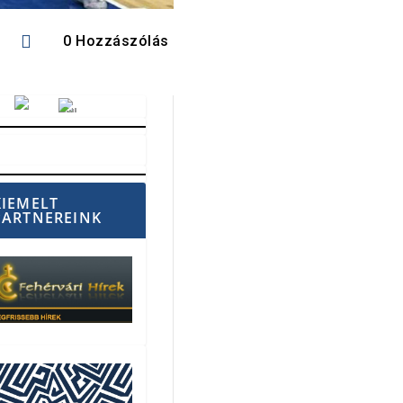

0 Hozzászólás
Vörösmarty Rádió
KIEMELT
PARTNEREINK