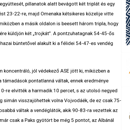
gyüttesét, pillanatok alatt bevágott két triplát és egy
tést 23-22-re, majd Omenaka kétsikeres közelije vitte
 miközben a másik oldalon is beesett három tripla, hogy
ére küldjön két „trojkát”. A pontzuhatagnak 54-45-ős
 hazai büntetővel alakult ki a félidei 54-47-es vendég
 koncentráló, jól védekező ASE jött ki, miközben a
 a támadások pontatlanná váltak, ennek eredménye
10-re elvitték a harmadik 10 percet, s az utolsó negyed
ég simán visszajöhettek volna Vojvodáék, de ez csak 75-
tosabbá váltak a vendéglátók, akik 90-83-ra vezettek az
n már csak a Paks gyötört be még 5 pontot, az Albánál