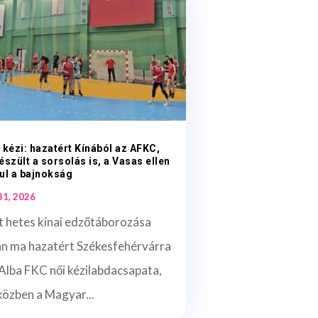
 kézi: hazatért Kínából az AFKC,
észült a sorsolás is, a Vasas ellen
ul a bajnokság
 31, 2026
t hetes kínai edzőtáborozása
án ma hazatért Székesfehérvárra
Alba FKC női kézilabdacsapata,
közben a Magyar...