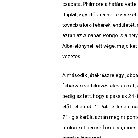
csapata, Philmore a hátára vette e
duplát, agy előbb átvette a veze
tovább a kék-fehérek lendületét,
aztán az Albában Pongó is a hely
Alba-előnynél lett vége, majd két
vezetés.
A második játékrészre egy jobban
fehérvári védekezés elcsúszott,
pedig az lett, hogy a paksiak 24-
előtt elléptek 71-64-re. Innen m
71-ig sikerült, aztán megint pon
utolsó két percre fordulva, inne