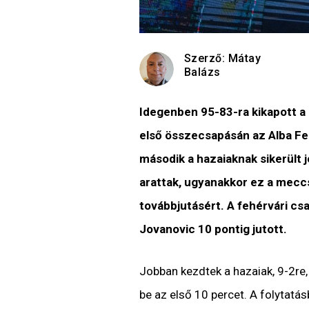
Szerző:
Mátay
Balázs
Idegenben 95-83-ra kikapott a 
első összecsapásán az Alba Feh
második a hazaiaknak sikerült
arattak, ugyanakkor ez a mecc
továbbjutásért. A fehérvári cs
Jovanovic 10 pontig jutott.
Jobban kezdtek a hazaiak, 9-2re,
be az első 10 percet. A folytatá