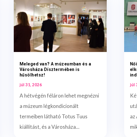
Meleged van? A múzeumban és a
Női
Városháza Dísztermében is
elk
hűsölhetsz!
ind
júl 31, 2026
júl
A hétvégén féláron lehet megnézni
Ké
a múzeum légkondicionált
ut
termeiben látható Totus Tuus
az 
kiállítást, és a Városháza...
mi