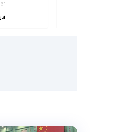
31
 júl