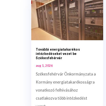
További energiatakarékos
intézkedéseket vezet be
Székesfehérvár
aug 1, 2026
Székesfehérvár Önkormányzata a
Kormány energiatakarékosságra
vonatkozó felhívásához
csatlakozva több intézkedést