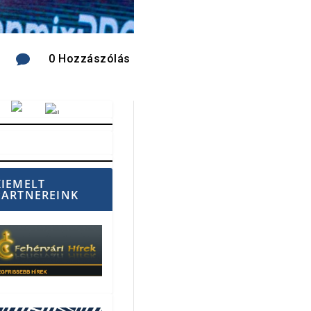

0 Hozzászólás
Vörösmarty Rádió
KIEMELT
PARTNEREINK