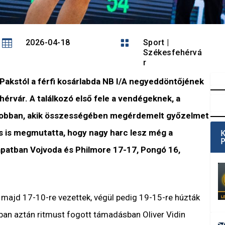

2026-04-18

Sport
|
Székesfehérvá
r
Pakstól a férfi kosárlabda NB I/A negyeddöntőjének
érvár. A találkozó első fele a vendégeknek, a
 jobban, akik összességében megérdemelt győzelmet
s is megmutatta, hogy nagy harc lesz még a
apatban Vojvoda és Philmore 17-17, Pongó 16,
 majd 17-10-re vezettek, végül pedig 19-15-re húzták
sban aztán ritmust fogott támadásban Oliver Vidin