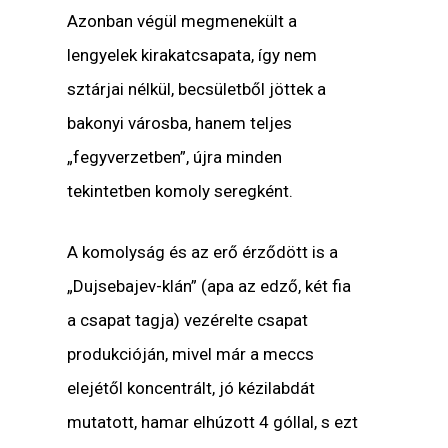
Azonban végül megmenekült a
lengyelek kirakatcsapata, így nem
sztárjai nélkül, becsületből jöttek a
bakonyi városba, hanem teljes
„fegyverzetben”, újra minden
tekintetben komoly seregként.
A komolyság és az erő érződött is a
„Dujsebajev-klán” (apa az edző, két fia
a csapat tagja) vezérelte csapat
produkcióján, mivel már a meccs
elejétől koncentrált, jó kézilabdát
mutatott, hamar elhúzott 4 góllal, s ezt