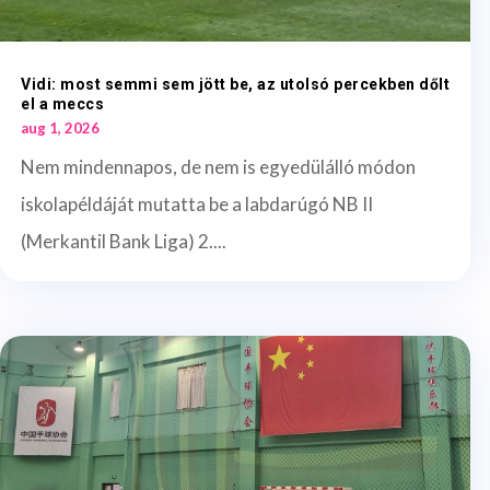
Vidi: most semmi sem jött be, az utolsó percekben dőlt
el a meccs
aug 1, 2026
Nem mindennapos, de nem is egyedülálló módon
iskolapéldáját mutatta be a labdarúgó NB II
(Merkantil Bank Liga) 2....