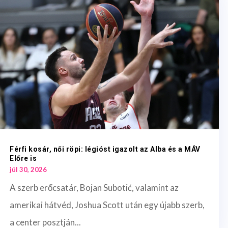
Férfi kosár, női röpi: légióst igazolt az Alba és a MÁV
Előre is
júl 30, 2026
A szerb erőcsatár, Bojan Subotić, valamint az
amerikai hátvéd, Joshua Scott után egy újabb szerb,
a center posztján...