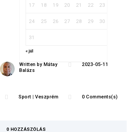
17
18
19
20
21
22
23
24
25
26
27
28
29
30
31
« júl

Written by
Mátay
2023-05-11
Balázs


Sport
|
Veszprém
0 Comments(s)
0 HOZZÁSZÓLÁS