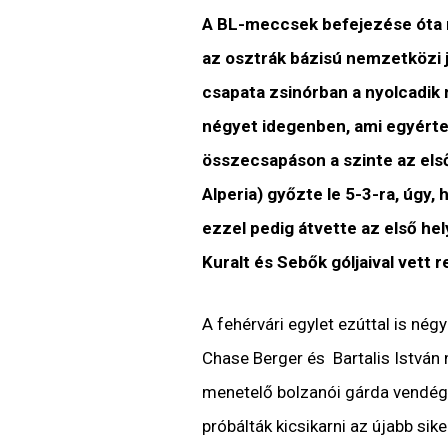
A BL-meccsek befejezése óta 
az osztrák bázisú nemzetközi j
csapata zsinórban a nyolcadik 
négyet idegenben, ami egyért
összecsapáson a szinte az első
Alperia) győzte le 5-3-ra, úgy
ezzel pedig átvette az első hely
Kuralt és Sebők góljaival vett 
A fehérvári egylet ezúttal is négy
Chase Berger és Bartalis István n
menetelő bolzanói gárda vendégek
próbálták kicsikarni az újabb sik