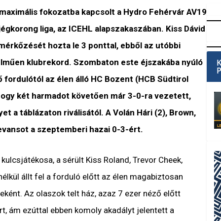
maximális fokozatba kapcsolt a Hydro Fehérvár AV19
égkorong liga, az ICEHL alapszakaszában. Kiss Dávid
mérkőzését hozta le 3 ponttal, ebből az utóbbi
elműen klubrekord. Szombaton este éjszakába nyúló
 fordulótól az élen álló HC Bozent (HCB Südtirol
, hogy két harmadot követően már 3-0-ra vezetett,
et a táblázaton riválisától. A Volán Hári (2), Brown,
revansot a szeptemberi hazai 0-3-ért.
 kulcsjátékosa, a sérült Kiss Roland, Trevor Cheek,
élkül állt fel a forduló előtt az élen magabiztosan
ént. Az olaszok telt ház, azaz 7 ezer néző előtt
ert, ám ezúttal ebben komoly akadályt jelentett a