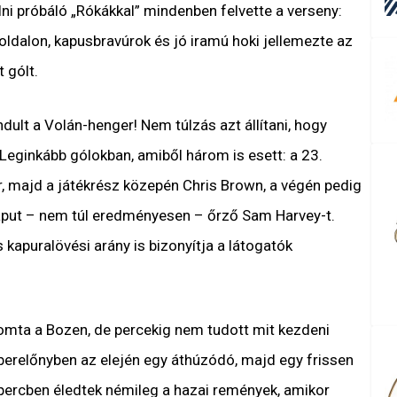
ni próbáló „Rókákkal” mindenben felvette a verseny:
ldalon, kapusbravúrok és jó iramú hoki jellemezte az
 gólt.
lt a Volán-henger! Nem túlzás azt állítani, hogy
 Leginkább gólokban, amiből három is esett: a 23.
r, majd a játékrész közepén Chris Brown, a végén pedig
aput – nem túl eredményesen – őrző Sam Harvey-t.
apuralövési arány is bizonyítja a látogatók
ta a Bozen, de percekig nem tudott mit kezdeni
berelőnyben az elején egy áthúzódó, majd egy frissen
. percben éledtek némileg a hazai remények, amikor