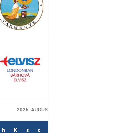
2026. AUGUSZTUS
h
K
s
c
p
s
v