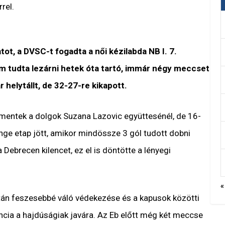
rel.
ot, a DVSC-t fogadta a női kézilabda NB I. 7.
m tudta lezárni hetek óta tartó, immár négy meccset
 helytállt, de 32-27-re kikapott.
 mentek a dolgok Suzana Lazovic együttesénél, de 16-
e etap jött, amikor mindössze 3 gól tudott dobni
Debrecen kilencet, ez el is döntötte a lényegi
«
án feszesebbé váló védekezése és a kapusok közötti
encia a hajdúságiak javára. Az Eb előtt még két meccse