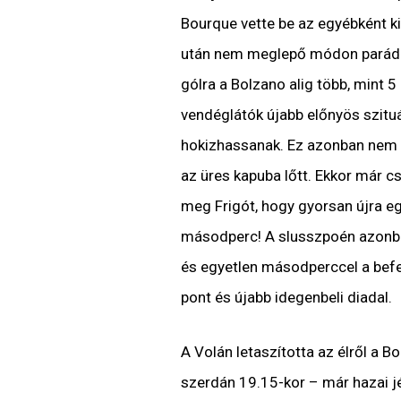
Bourque vette be az egyébként k
után nem meglepő módon parádés 
gólra a Bolzano alig több, mint 
vendéglátók újabb előnyös szitu
hokizhassanak. Ez azonban nem jö
az üres kapuba lőtt. Ekkor már 
meg Frigót, hogy gyorsan újra eg
másodperc! A slusszpoén azonban
és egyetlen másodperccel a befej
pont és újabb idegenbeli diadal.
A Volán letaszította az élről a B
szerdán 19.15-kor – már hazai jé