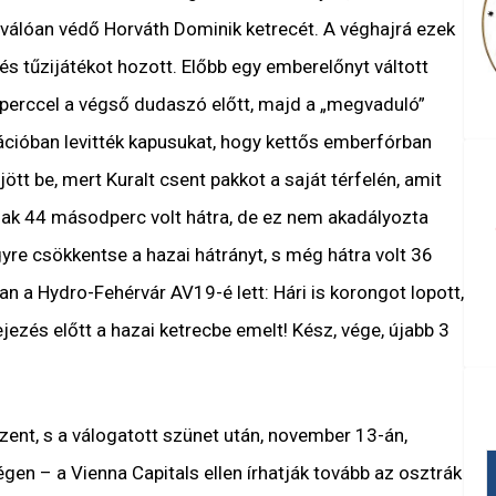
iválóan védő Horváth Dominik ketrecét. A véghajrá ezek
tűzijátékot hozott. Előbb egy emberelőnyt váltott
5 perccel a végső dudaszó előtt, majd a „megvaduló”
ációban levitték kapusukat, hogy kettős emberfórban
tt be, mert Kuralt csent pakkot a saját térfelén, amit
csak 44 másodperc volt hátra, de ez nem akadályozta
yre csökkentse a hazai hátrányt, s még hátra volt 36
 a Hydro-Fehérvár AV19-é lett: Hári is korongot lopott,
ezés előtt a hazai ketrecbe emelt! Kész, vége, újabb 3
ozent, s a válogatott szünet után, november 13-án,
gen – a Vienna Capitals ellen írhatják tovább az osztrák