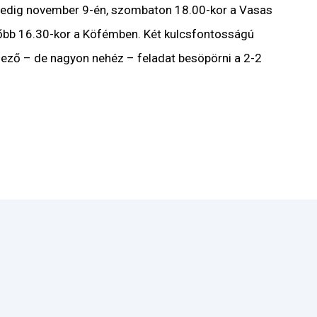
gpedig november 9-én, szombaton 18.00-kor a Vasas
sőbb 16.30-kor a Köfémben. Két kulcsfontosságú
lező – de nagyon nehéz – feladat besöpörni a 2-2