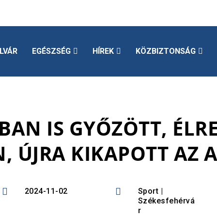
LVÁR
EGÉSZSÉG
HÍREK
KÖZBIZTONSÁG
AN IS GYŐZÖTT, ÉLRE
, ÚJRA KIKAPOTT AZ 


2024-11-02
Sport
|
Székesfehérvá
r