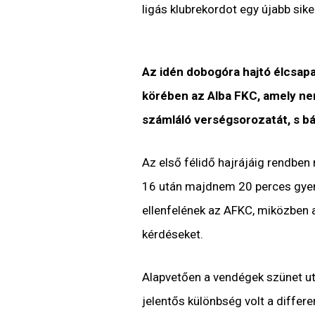
ligás klubrekordot egy újabb siker
Az idén dobogóra hajtó élcsapat
körében az Alba FKC, amely ne
számláló verségsorozatát, s bár
Az első félidő hajrájáig rendben
16 után majdnem 20 perces gyeng
ellenfelének az AFKC, miközben a 
kérdéseket.
Alapvetően a vendégek szünet ut
jelentős különbség volt a differ