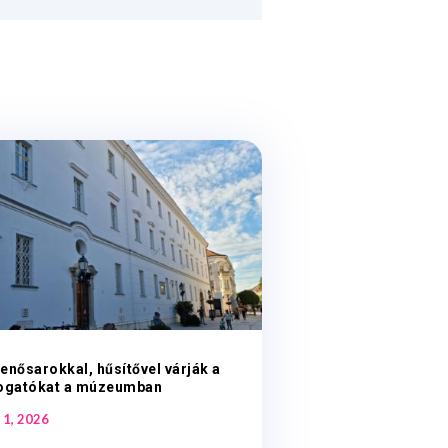
enősarokkal, hűsítővel várják a
togatókat a múzeumban
 1, 2026