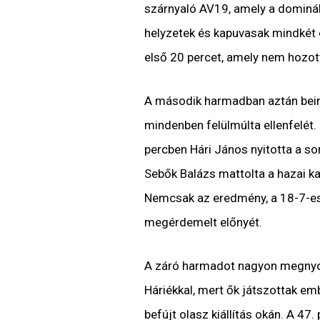
szárnyaló AV19, amely a dominál
helyzetek és kapuvasak mindkét o
első 20 percet, amely nem hozott
A második harmadban aztán beindu
mindenben felülmúlta ellenfelét.
percben Hári János nyitotta a so
Sebők Balázs mattolta a hazai k
Nemcsak az eredmény, a 18-7-es k
megérdemelt előnyét.
A záró harmadot nagyon megnyom
Háriékkal, mert ők játszottak em
befújt olasz kiállítás okán. A 47