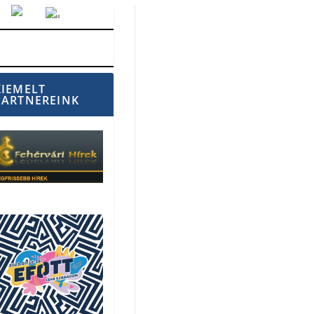
Vörösmarty Rádió
KIEMELT
PARTNEREINK