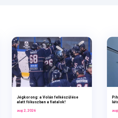
Jégkorong: a Volán felkészülése
Pih
alatt fókuszban a fiatalok!
lá
aug 2, 2026
aug