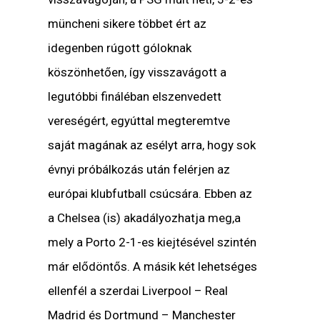
müncheni sikere többet ért az
idegenben rúgott góloknak
köszönhetően, így visszavágott a
legutóbbi fináléban elszenvedett
vereségért, egyúttal megteremtve
saját magának az esélyt arra, hogy sok
évnyi próbálkozás után felérjen az
európai klubfutball csúcsára. Ebben az
a Chelsea (is) akadályozhatja meg,a
mely a Porto 2-1-es kiejtésével szintén
már elődöntős. A másik két lehetséges
ellenfél a szerdai Liverpool – Real
Madrid és Dortmund – Manchester