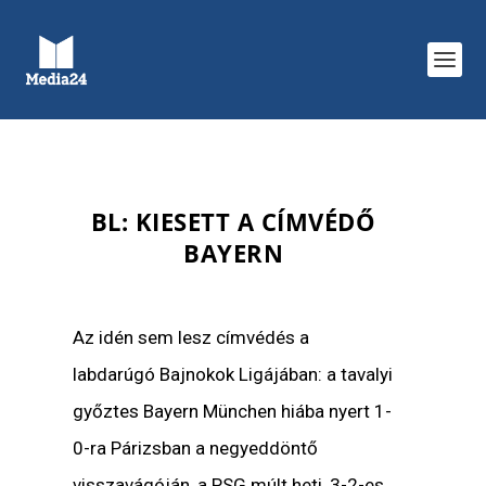
BL: KIESETT A CÍMVÉDŐ
BAYERN
Az idén sem lesz címvédés a
labdarúgó Bajnokok Ligájában: a tavalyi
győztes Bayern München hiába nyert 1-
0-ra Párizsban a negyeddöntő
visszavágóján, a PSG múlt heti, 3-2-es