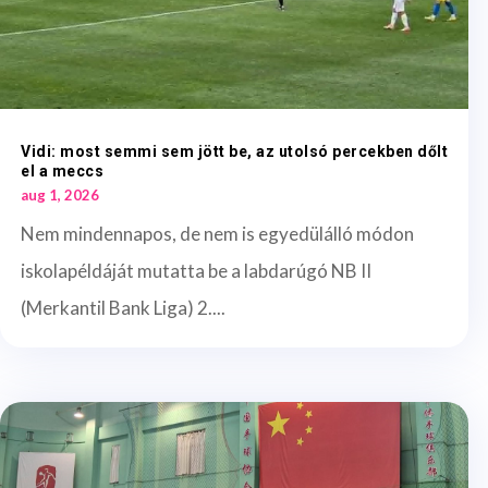
Vidi: most semmi sem jött be, az utolsó percekben dőlt
el a meccs
aug 1, 2026
Nem mindennapos, de nem is egyedülálló módon
iskolapéldáját mutatta be a labdarúgó NB II
(Merkantil Bank Liga) 2....