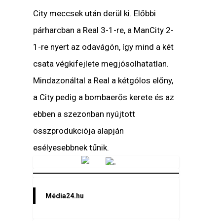
City meccsek után derül ki. Előbbi
párharcban a Real 3-1-re, a ManCity 2-
1-re nyert az odavágón, így mind a két
csata végkifejlete megjósolhatatlan.
Mindazonáltal a Real a kétgólos előny,
a City pedig a bombaerős kerete és az
ebben a szezonban nyújtott
összprodukciója alapján
esélyesebbnek tűnik.
Vörösmarty Rádió
Média24.hu