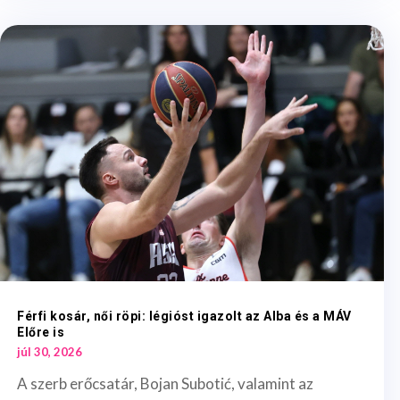
Férfi kosár, női röpi: légióst igazolt az Alba és a MÁV
Előre is
júl 30, 2026
A szerb erőcsatár, Bojan Subotić, valamint az