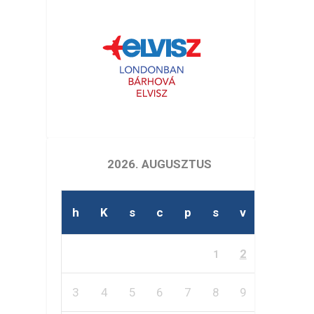
2026. AUGUSZTUS
h
K
s
c
p
s
v
2
1
3
4
5
6
7
8
9