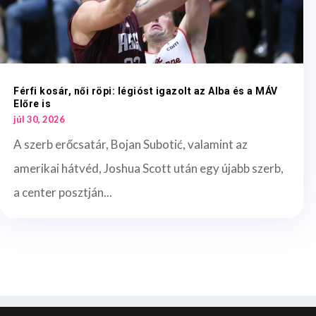
Férfi kosár, női röpi: légióst igazolt az Alba és a MÁV
Előre is
júl 30, 2026
A szerb erőcsatár, Bojan Subotić, valamint az
amerikai hátvéd, Joshua Scott után egy újabb szerb,
a center posztján...