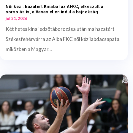
Női kézi: hazatért Kínából az AFKC, elkészült a
sorsolás is, a Vasas ellen indul a bajnokság
júl 31, 2026
Két hetes kínai edzőtáborozása után ma hazatért
Székesfehérvárra az Alba FKC női kézilabdacsapata,
miközben a Magyar...