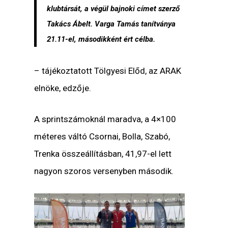
klubtársát, a végül bajnoki címet szerző
Takács Ábelt. Varga Tamás tanítványa
21.11-el, másodikként ért célba.
– tájékoztatott Tölgyesi Előd, az ARAK
elnöke, edzője.
A sprintszámoknál maradva, a 4×100
méteres váltó Csornai, Bolla, Szabó,
Trenka összeállításban, 41,97-el lett
nagyon szoros versenyben második.