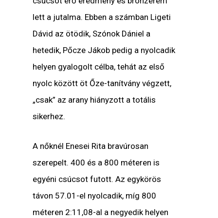
csúcsot érő eredmény és bronzérem
lett a jutalma. Ebben a számban Ligeti
Dávid az ötödik, Szónok Dániel a
hetedik, Pőcze Jákob pedig a nyolcadik
helyen gyalogolt célba, tehát az első
nyolc között öt Őze-tanítvány végzett,
„csak” az arany hiányzott a totális
sikerhez.
A nőknél Enesei Rita bravúrosan
szerepelt. 400 és a 800 méteren is
egyéni csúcsot futott. Az egykörös
távon 57.01-el nyolcadik, míg 800
méteren 2:11,08-al a negyedik helyen