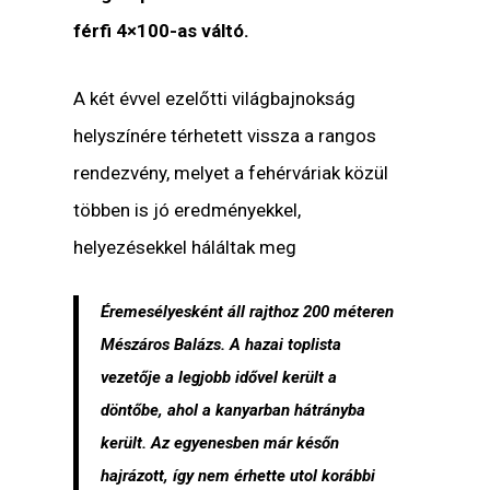
férfi 4×100-as váltó.
A két évvel ezelőtti világbajnokság
helyszínére térhetett vissza a rangos
rendezvény, melyet a fehérváriak közül
többen is jó eredményekkel,
helyezésekkel háláltak meg
Éremesélyesként áll rajthoz 200 méteren
Mészáros Balázs. A hazai toplista
vezetője a legjobb idővel került a
döntőbe, ahol a kanyarban hátrányba
került. Az egyenesben már későn
hajrázott, így nem érhette utol korábbi