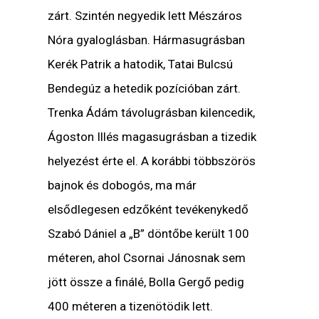
zárt. Szintén negyedik lett Mészáros
Nóra gyaloglásban. Hármasugrásban
Kerék Patrik a hatodik, Tatai Bulcsú
Bendegúz a hetedik pozícióban zárt.
Trenka Ádám távolugrásban kilencedik,
Ágoston Illés magasugrásban a tizedik
helyezést érte el. A korábbi többszörös
bajnok és dobogós, ma már
elsődlegesen edzőként tevékenykedő
Szabó Dániel a „B” döntőbe került 100
méteren, ahol Csornai Jánosnak sem
jött össze a finálé, Bolla Gergő pedig
400 méteren a tizenötödik lett.