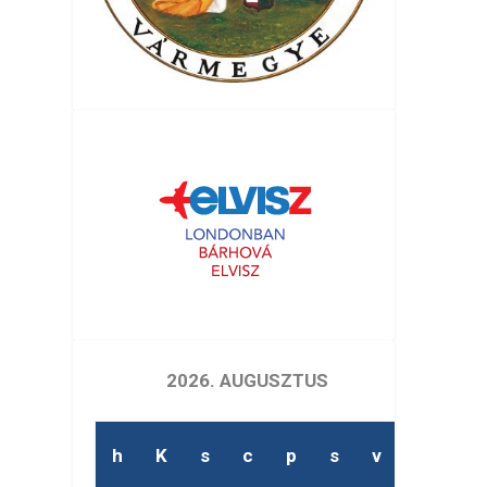
2026. AUGUSZTUS
h
K
s
c
p
s
v