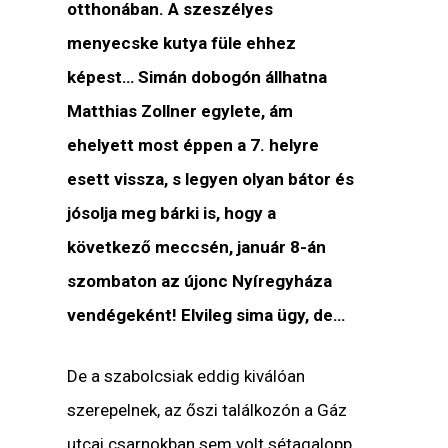
otthonában. A szeszélyes
menyecske kutya füle ehhez
képest… Simán dobogón állhatna
Matthias Zollner egylete, ám
ehelyett most éppen a 7. helyre
esett vissza, s legyen olyan bátor és
jósolja meg bárki is, hogy a
következő meccsén, január 8-án
szombaton az újonc Nyíregyháza
vendégeként! Elvileg sima ügy, de…
De a szabolcsiak eddig kiválóan
szerepelnek, az őszi találkozón a Gáz
utcai csarnokban sem volt sétagalopp