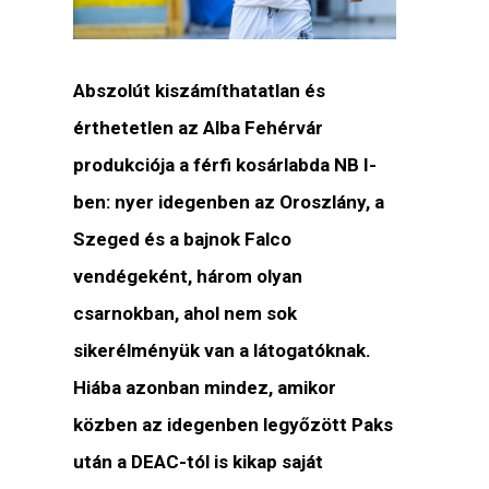
Abszolút kiszámíthatatlan és
érthetetlen az Alba Fehérvár
produkciója a férfi kosárlabda NB I-
ben: nyer idegenben az Oroszlány, a
Szeged és a bajnok Falco
vendégeként, három olyan
csarnokban, ahol nem sok
sikerélményük van a látogatóknak.
Hiába azonban mindez, amikor
közben az idegenben legyőzött Paks
után a DEAC-tól is kikap saját