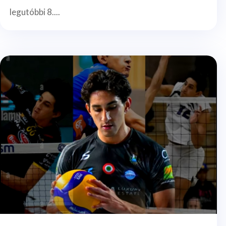
legutóbbi 8....