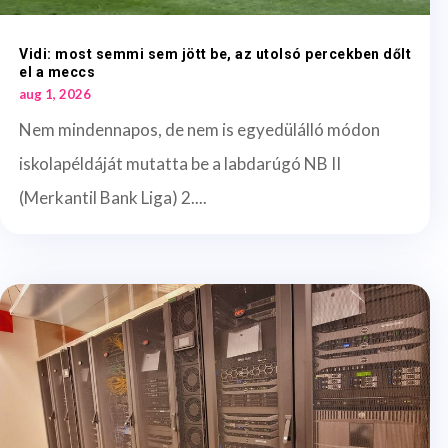
Vidi: most semmi sem jött be, az utolsó percekben dőlt
el a meccs
aug 1, 2026
Nem mindennapos, de nem is egyedülálló módon
iskolapéldáját mutatta be a labdarúgó NB II
(Merkantil Bank Liga) 2....