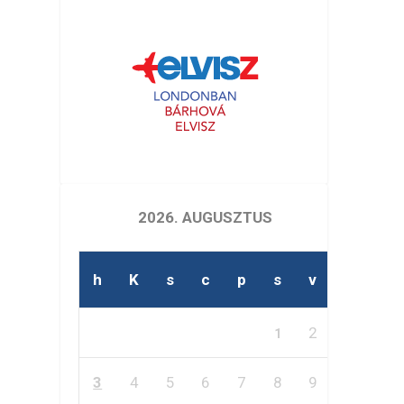
2026. AUGUSZTUS
h
K
s
c
p
s
v
2
1
3
4
5
6
7
8
9