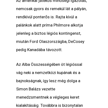
Az amerikai játékos minőségi igazolás,
nemcsak gyors és remekül lát a pályán,
rendkívül ponterős is. Rajta kívül a
palánkok alatt príma Philmore alkotja
jelenleg a biztos légiós kontingenst,
miután Ford Olaszországba, DeCosey
pedig Kanadába távozott.
Az Alba Összességében öt légióssal
vág neki a nemzetközi kupának és a
bajnokságnak, így lesz még dolga a
Simon Balázs vezette
menedzsmentnek a végleges keret
kialakításáig. Továbbra is bizonytalan