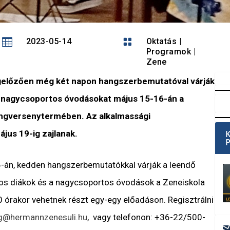

2023-05-14

Oktatás
|
Programok
|
Zene
egelőzően még két napon hangszerbemutatóval várják
 a nagycsoportos óvodásokat május 15-16-án a
ngversenytermében. Az alkalmassági
jus 19-ig zajlanak.
-án, kedden hangszerbemutatókkal várják a leendő
yos diákok és a nagycsoportos óvodások a Zeneiskola
órakor vehetnek részt egy-egy előadáson. Regisztrálni
ag@hermannzenesuli.hu
, vagy telefonon: +36-22/500-