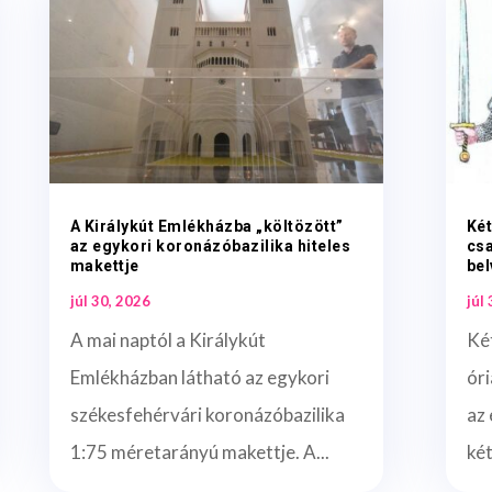
A Királykút Emlékházba „költözött”
Két
az egykori koronázóbazilika hiteles
csa
makettje
bel
júl 30, 2026
júl
A mai naptól a Királykút
Két
Emlékházban látható az egykori
óri
székesfehérvári koronázóbazilika
az
1:75 méretarányú makettje. A...
két