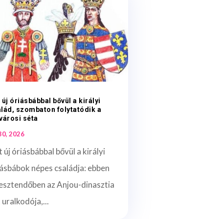
 új óriásbábbal bővül a királyi
lád, szombaton folytatódik a
városi séta
 30, 2026
 új óriásbábbal bővül a királyi
ásbábok népes családja: ebben
 esztendőben az Anjou-dinasztia
 uralkodója,...