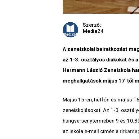
Szerző:
Media24
A zeneiskolai beiratkozást m
az 1-3. osztályos diákokat és
Hermann László Zeneiskola ha
meghallgatások május 17-től má
Május 15-én, hétfőn és május 16
zeneiskolásokat. Az 1-3. osztál
hangversenytermében 9 és 10.30 
az iskola e-mail címén a
titkars