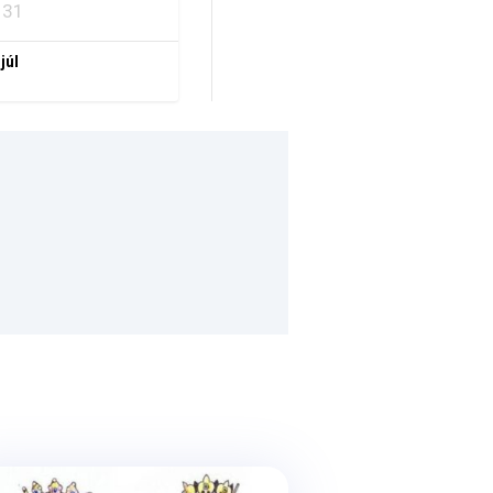
31
 júl