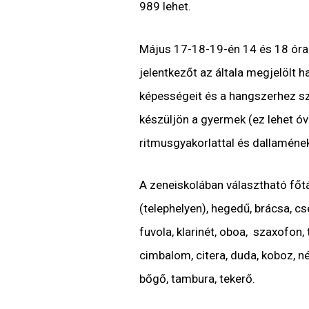
989 lehet.
Május 17-18-19-én 14 és 18 óra 
jelentkezőt az általa megjelölt h
képességeit és a hangszerhez sz
készüljön a gyermek (ez lehet óv
ritmusgyakorlattal és dallamének
A zeneiskolában választható főt
(telephelyen), hegedű, brácsa, cse
fuvola, klarinét, oboa, szaxofon,
cimbalom, citera, duda, koboz, nép
bőgő, tambura, tekerő.