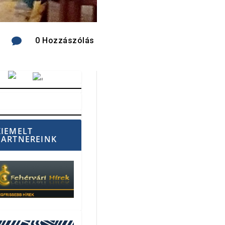

0 Hozzászólás
Vörösmarty Rádió
KIEMELT
PARTNEREINK