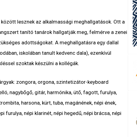
között lesznek az alkalmassági meghallgatások. Ott a
angszert tanító tanárok hallgatják meg, felmérve a zenei
ükséges adottságokat. A meghallgatásra egy dallal
odában, iskolában tanult kedvenc dala), ezenkívül
léssel szoktak készülni a kollégák.
árgyak: zongora, orgona, szintetizátor-keyboard
lló, nagybőgő, gitár, harmónika, ütő, fagott, furulya,
 trombita, harsona, kürt, tuba, magánének, népi ének,
i furulya, népi klarinét, népi hegedű, népi brácsa, népi