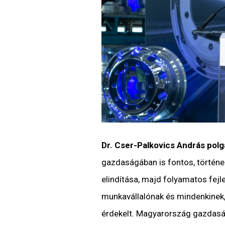
Dr. Cser-Palkovics András pol
gazdaságában is fontos, történel
elindítása, majd folyamatos fejl
munkavállalónak és mindenkinek
érdekelt. Magyarország gazdaság