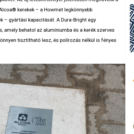
m Alcoa® kerekek – a Howmet legkönnyebb
 – gyártási kapacitását. A Dura-Bright egy
s, amely behatol az alumíniumba és a kerék szerves
könnyen tisztítható lesz, és polírozás nélkül is fényes