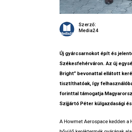
Szerző:
Media24
Új gyárcsarnokot épít és jelen
Székesfehérváron. Az új egység
Bright” bevonattal ellátott ke
tisztíthatóak, így felhasználóba
forinttal támogatja Magyarors
Szijjártó Péter külgazdasági és
A Howmet Aerospace kedden a Ho
bővülő keréktermék gyárának ala