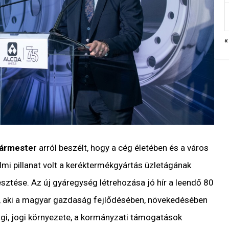
«
gármester
arról beszélt, hogy a cég életében és a város
mi pillanat volt a keréktermékgyártás üzletágának
esztése. Az új gyáregység létrehozása jó hír a leendő 80
, aki a magyar gazdaság fejlődésében, növekedésében
i, jogi környezete, a kormányzati támogatások