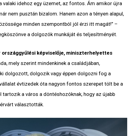
a valaki idehoz egy üzemet, az fontos. Ám amikor újra
az már nem pusztán bizalom.
Hanem a
zon a tényen alapul,
közössége minden szempontból jól érzi itt magát!”
–
egköszönve a dolgozók munkáját és teljesítményét.
országgyűlési képviselője, miniszterhelyettes
enda, mely szerint mindenkinek a családjában,
aki dolgozott, dolgozik vagy éppen dolgozni fog a
 vállalat évtizedek óta nagyon fontos szerepet tölt be a
l tartozik a város a döntéshozóknak, hogy az újabb
érvárt választották.