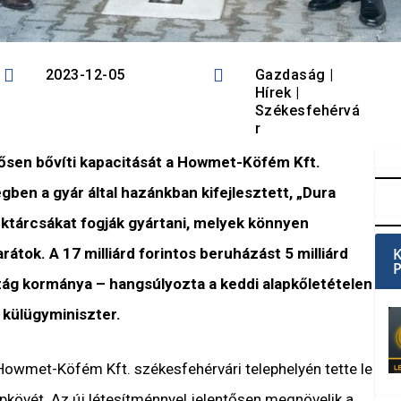


2023-12-05
Gazdaság
|
Hírek
|
Székesfehérvá
r
tősen bővíti kapacitását a Howmet-Köfém Kft.
ben a gyár által hazánkban kifejlesztett, „Dura
réktárcsákat fogják gyártani, melyek könnyen
rátok. A 17 milliárd forintos beruházást 5 milliárd
zág kormánya – hangsúlyozta a keddi alapkőletételen
 külügyminiszter.
wmet-Köfém Kft. székesfehérvári telephelyén tette le
pkövét. Az új létesítménnyel jelentősen megnövelik a