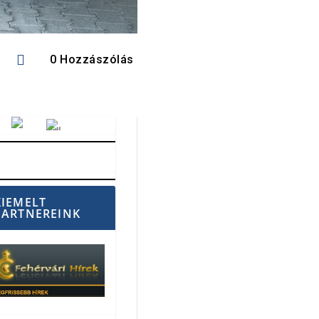

0 Hozzászólás
Vörösmarty Rádió
KIEMELT
PARTNEREINK