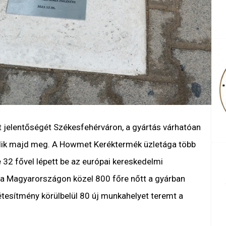
 jelentőségét Székesfehérváron, a gyártás várhatóan
ik majd meg. A Howmet Keréktermék üzletága több
 32 fővel lépett be az európai kereskedelmi
ma Magyarországon közel 800 főre nőtt a gyárban
étesítmény körülbelül 80 új munkahelyet teremt a