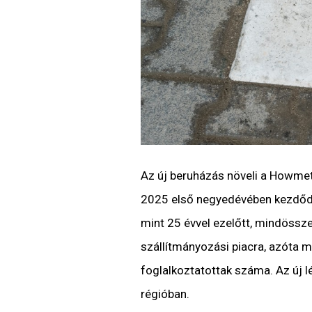
Az új beruházás növeli a Howmet
2025 első negyedévében kezdőd
mint 25 évvel ezelőtt, mindössze
szállítmányozási piacra, azóta 
foglalkoztatottak száma. Az új l
régióban.