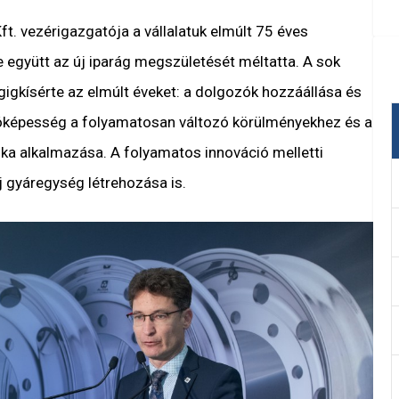
ft. vezérigazgatója
a vállalatuk elmúlt 75 éves
le együtt az új iparág megszületését méltatta. A sok
igkísérte az elmúlt éveket: a dolgozók hozzáállása és
óképesség a folyamatosan változó körülményekhez és a
a alkalmazása. A folyamatos innováció melletti
j gyáregység létrehozása is.