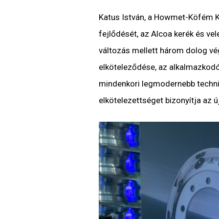
Katus István, a Howmet-Köfém K
fejlődését, az Alcoa kerék és ve
változás mellett három dolog vég
elköteleződése, az alkalmazkod
mindenkori legmodernebb technik
elkötelezettséget bizonyítja az ú