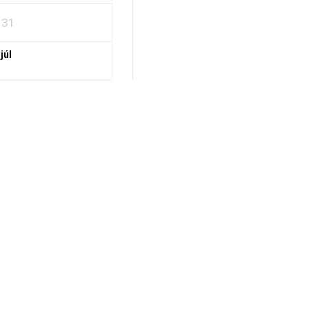
31
 júl