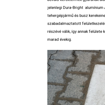
jelenlegi Dura-Bright alumíniu
tehergépjármű és busz kerekeinek
szabadalmaztatott felületkezelé
részévé válik, így annak felülete 
marad évekig.