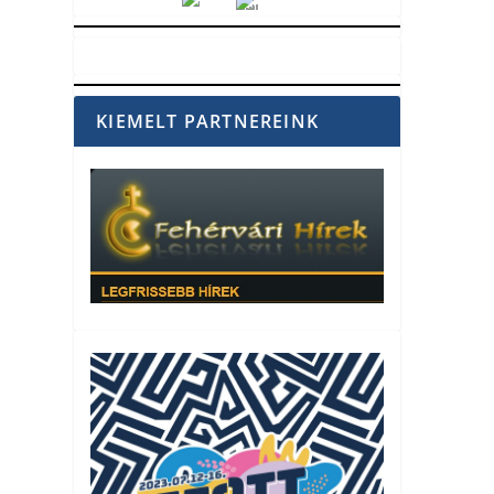
Vörösmarty Rádió
KIEMELT PARTNEREINK