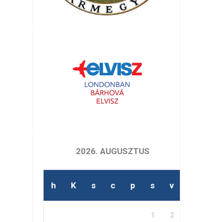
2026. AUGUSZTUS
h
K
s
c
p
s
v
1
2