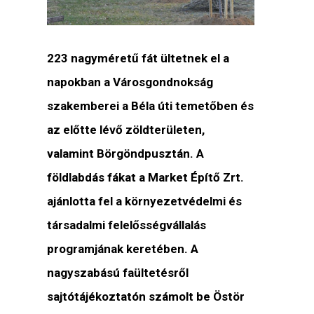
223 nagyméretű fát ültetnek el a
napokban a Városgondnokság
szakemberei a Béla úti temetőben és
az előtte lévő zöldterületen,
valamint Börgöndpusztán. A
földlabdás fákat a Market Építő Zrt.
ajánlotta fel a környezetvédelmi és
társadalmi felelősségvállalás
programjának keretében. A
nagyszabású faültetésről
sajtótájékoztatón számolt be Östör