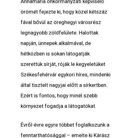
Annamária
önkormányzati képviselő
örömét fejezte ki, hogy közel kétszáz
fával bővül az öreghegyi városrész
legnagyobb zöldfelülete. Halottak
napján, ünnepek alkalmával, de
hétközben is sokan látogatják
szerettük sírját, róják le kegyeletüket
Székesfehérvár egykori híres, mindenki
által tisztelt nagyjai előtt a sírkertben.
Ezért is fontos, hogy minél szebb
környezet fogadja a látogatókat.
Évről-évre egyre többet foglalkozunk a
fenntarthatósággal – emelte ki
Kárász