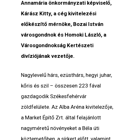
Annamária önkormányzati képviselő,
Kárász Kitty, a cég kivitelezési
előkészítő mérnöke, Bozai István
városgondnok és Homoki László, a
Városgondnokság Kertészeti
divíziójának vezetője.
Nagylevelű hárs, ezüsthárs, hegyi juhar,
kőris és szil – összesen 223 fával
gazdagodik Székesfehérvár
zöldfelülete. Az Alba Aréna kivitelezője,
a Market Építő Zrt. által felajánlott
nagyméretű növényeket a Béla úti
köztemetőben, a sírkert előtt, valamint