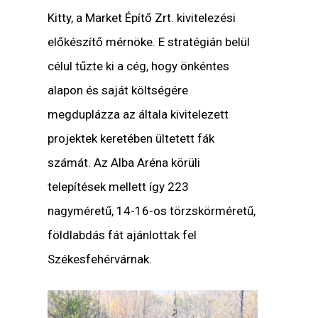
Kitty
, a Market Építő Zrt. kivitelezési
előkészítő mérnöke. E stratégián belül
célul tűzte ki a cég, hogy önkéntes
alapon és saját költségére
megduplázza az általa kivitelezett
projektek keretében ültetett fák
számát. Az Alba Aréna körüli
telepítések mellett így 223
nagyméretű, 14-16-os törzskörméretű,
földlabdás fát ajánlottak fel
Székesfehérvárnak.