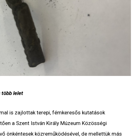
több lelet
al is zajlottak terepi, fémkeresős kutatások
tően a Szent István Király Múzeum Közösségi
vő önkéntesek közreműködésével, de mellettük más