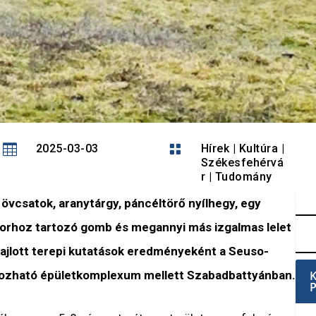

2025-03-03

Hírek
|
Kultúra
|
Székesfehérvá
r
|
Tudomány
 övcsatok, aranytárgy, páncéltörő nyílhegy, egy
útorhoz tartozó gomb és megannyi más izgalmas lelet
zajlott terepi kutatások eredményeként a Seuso-
hozható épületkomplexum mellett Szabadbattyánban.