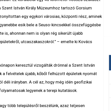
t a Szent István Király Múzeumhoz tartozó Gorsium
izonyítottan egy egykori városias, központi rész, aminek
Ugyanebbe esik bele a Seuso-kincsekkel összefüggésbe
 is, ahonnan nem is olyan rég sikerült újabb
pületekről, utcaszakaszokról.” –
emelte ki Kovács
hónapon keresztül vizsgálták drónnal a Szent István
a felvételek újabb, kőből felhúzott épületek nyomát
 déli irányban. A cél az, hogy még idén geofizikai
folyamatosak legyenek a terepi kutatások.
agy több településről beszélünk, azaz teljesen