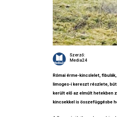
Szerző:
Media24
Római érme-kincslelet, fibulák,
limoges-i kereszt részlete, b
került elő az elmúlt hetekben 
kincsekkel is összefüggésbe 