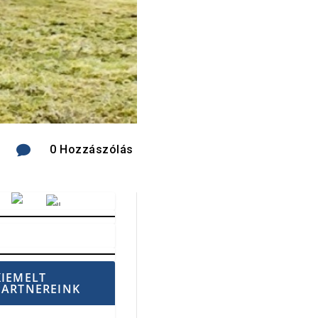

0 Hozzászólás
Vörösmarty Rádió
KIEMELT
PARTNEREINK