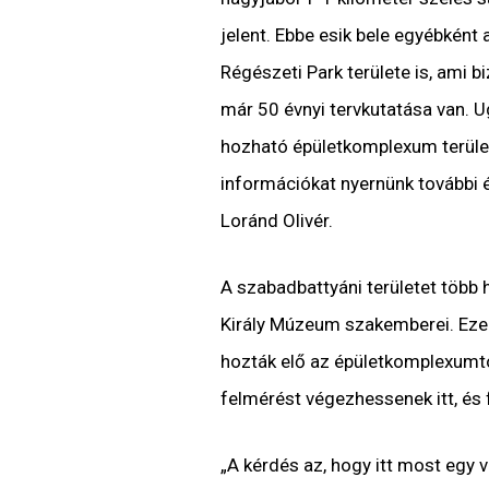
jelent. Ebbe esik bele egyébkén
Régészeti Park területe is, ami b
már 50 évnyi tervkutatása van. 
hozható épületkomplexum területe
információkat nyernünk további é
Loránd Olivér.
A szabadbattyáni területet több 
Király Múzeum szakemberei. Ezek 
hozták elő az épületkomplexumtól
felmérést végezhessenek itt, és 
„A kérdés az, hogy itt most egy v