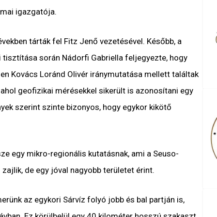
mai igazgatója.
vekben tárták fel Fitz Jenő vezetésével. Később, a
tisztítása során Nádorfi Gabriella feljegyezte, hogy
en Kovács Loránd Olivér iránymutatása mellett találtak
 ahol geofizikai mérésekkel sikerült is azonosítani egy
k szerint szinte bizonyos, hogy egykor kikötő
észe egy mikro-regionális kutatásnak, ami a Seuso-
jlik, de egy jóval nagyobb területet érint.
rünk az egykori Sárvíz folyó jobb és bal partján is,
ávban. Ez körülbelül egy 40 kilométer hosszú szakaszt