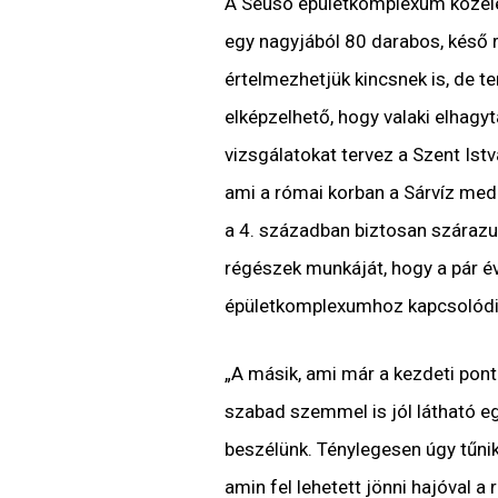
A Seuso épületkomplexum közeléb
egy nagyjából 80 darabos, késő ró
értelmezhetjük kincsnek is, de t
elképzelhető, hogy valaki elhagy
vizsgálatokat tervez a Szent Ist
ami a római korban a Sárvíz medr
a 4. században biztosan szárazulat
régészek munkáját, hogy a pár év
épületkomplexumhoz kapcsolódik 
„A másik, ami már a kezdeti pont
szabad szemmel is jól látható eg
beszélünk. Ténylegesen úgy tűnik,
amin fel lehetett jönni hajóval a