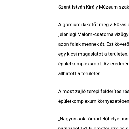
Szent István Király Múzeum szak
A gorsiumi kikötőt még a 80-as é
jelenlegi Malom-csatorna vízügyi 
azon falak mennek át. Ezt követő
egy kicsi magaslatot a területen,
épületkomplexumot. Az eredménye
állhatott a területen.
A most zajló terepi felderítés r
épületkomplexum környezetében za
„Nagyon sok római lelőhelyet isme
nagyjából 1-1 kilométer széles s