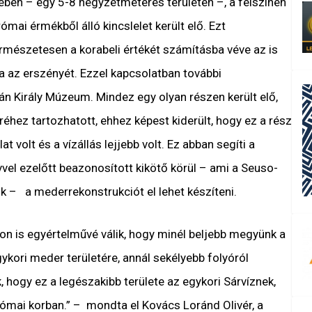
en – egy 5-8 négyzetméteres területen –, a felszínen
mai érmékből álló kincslelet került elő. Ezt
ermészetesen a korabeli értékét számításba véve az is
ta az erszényét. Ezzel kapcsolatban további
ván Király Múzeum. Mindez egy olyan részen került elő,
éhez tartozhatott, ehhez képest kiderült, hogy ez a rész
 volt és a vízállás lejjebb volt. Ez abban segíti a
vel ezelőtt beazonosított kikötő körül – ami a Seuso-
– a mederrekonstrukciót el lehet készíteni.
on is egyértelművé válik, hogy minél beljebb megyünk a
ykori meder területére, annál sekélyebb folyóról
 hogy ez a legészakibb területe az egykori Sárvíznek,
 római korban.”
– mondta el Kovács Loránd Olivér, a