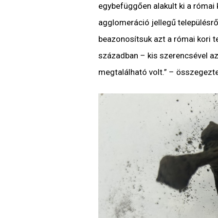
egybefüggően alakult ki a római 
agglomeráció jellegű településről
beazonosítsuk azt a római kori te
században – kis szerencsével az
megtalálható volt.” –
összegezte