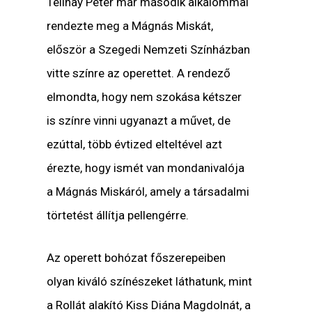
Telihay Péter már második alkalommal
rendezte meg a Mágnás Miskát,
először a Szegedi Nemzeti Színházban
vitte színre az operettet. A rendező
elmondta, hogy nem szokása kétszer
is színre vinni ugyanazt a művet, de
ezúttal, több évtized elteltével azt
érezte, hogy ismét van mondanivalója
a Mágnás Miskáról, amely a társadalmi
törtetést állítja pellengérre.
Az operett bohózat főszerepeiben
olyan kiváló színészeket láthatunk, mint
a Rollát alakító Kiss Diána Magdolnát, a