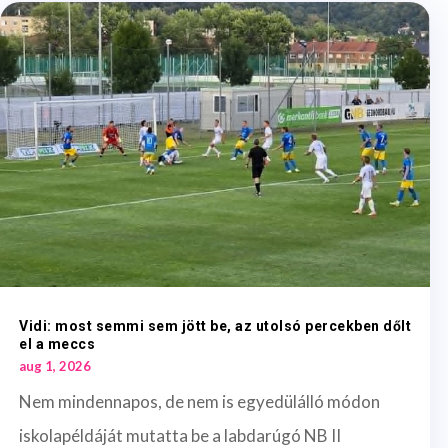
Vidi: most semmi sem jött be, az utolsó percekben dőlt
el a meccs
aug 1, 2026
Nem mindennapos, de nem is egyedülálló módon
iskolapéldáját mutatta be a labdarúgó NB II