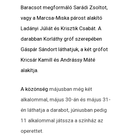
Baracsot megformáló Sarádi Zsoltot,
vagy a Marcsa-Miska párost alakító
Ladányi Júliát és Krisztik Csabát. A
darabban Korláthy gróf szerepében
Gáspár Sándort láthatjuk, a két grófot
Kricsár Kamill és Andrássy Máté
alakítja.
A közönség
májusban még két
alkalommal, május 30-án és május 31-
én láthatja a darabot, júniusban pedig
11 alkalommal játssza a színház az
operettet.