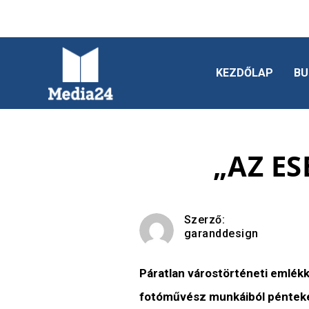
KEZDŐLAP
BU
„AZ E
Szerző:
garanddesign
Páratlan várostörténeti emlékk
fotóművész munkáiból pénteke