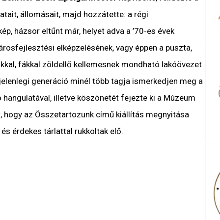
ait, állomásait, majd hozzátette: a régi
p, házsor eltűnt már, helyet adva a ’70-es évek
osfejlesztési elképzelésének, vagy éppen a puszta,
rokkal, fákkal zöldellő kellemesnek mondható lakóövezet
a jelenlegi generáció minél több tagja ismerkedjen meg a
o hangulatával, illetve köszönetét fejezte ki a Múzeum
, hogy az Összetartozunk című kiállítás megnyitása
és érdekes tárlattal rukkoltak elő.