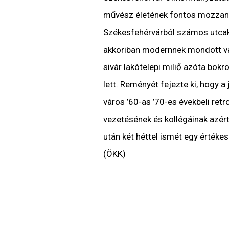
művész életének fontos mozzanat
Székesfehérvárból számos utcaké
akkoriban modernnek mondott vár
sivár lakótelepi miliő azóta bok
lett. Reményét fejezte ki, hogy 
város ’60-as ’70-es évekbeli retr
vezetésének és kollégáinak azért
után két héttel ismét egy értékes 
(ÖKK)