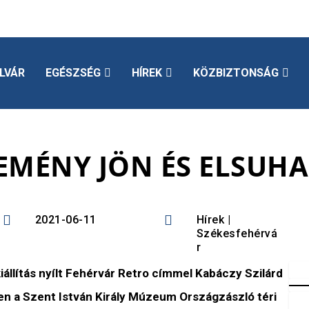
LVÁR
EGÉSZSÉG
HÍREK
KÖZBIZTONSÁG
SEMÉNY JÖN ÉS ELSUH


2021-06-11
Hírek
|
Székesfehérvá
r
iállítás nyílt Fehérvár Retro címmel Kabáczy Szilárd
n a Szent István Király Múzeum Országzászló téri