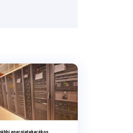
vábbi energiatakarékos