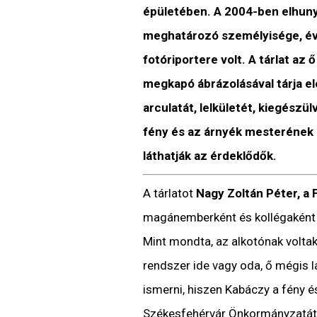
épületében. A 2004-ben elhun
meghatározó személyisége, évt
fotóriportere volt. A tárlat a
megkapó ábrázolásával tárja el
arculatát, lelkületét, kiegészül
fény és az árnyék mesterének m
láthatják az érdeklődők.
A tárlatot
Nagy Zoltán Péter, a 
magánemberként és kollégaként is
Mint mondta, az alkotónak volta
rendszer ide vagy oda, ő mégis lá
ismerni, hiszen Kabáczy a fény é
Székesfehérvár Önkormányzatá