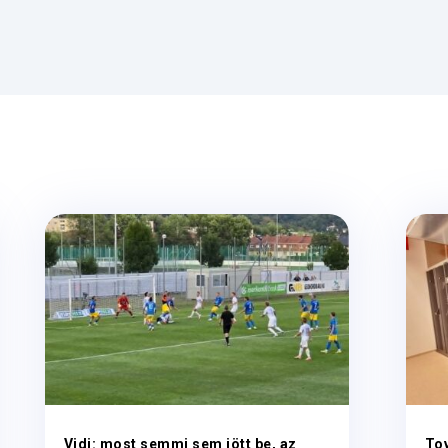
Vidi: most semmi sem jött be, az
To