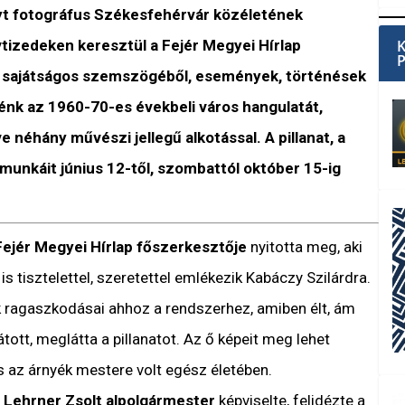
yt fotográfus Székesfehérvár közéletének
izedeken keresztül a Fejér Megyei Hírlap
z ő sajátságos szemszögéből, események, történések
énk az 1960-70-es évekbeli város hangulatát,
ve néhány művészi jellegű alkotással. A pillanat, a
unkáit június 12-től, szombattól október 15-ig
Fejér Megyei Hírlap főszerkesztője
nyitotta meg, aki
 tisztelettel, szeretettel emlékezik Kabáczy Szilárdra.
k ragaszkodásai ahhoz a rendszerhez, amiben élt, ám
tott, meglátta a pillanatot. Az ő képeit meg lehet
s az árnyék mestere volt egész életében.
t
Lehrner Zsolt alpolgármester
képviselte, felidézte a