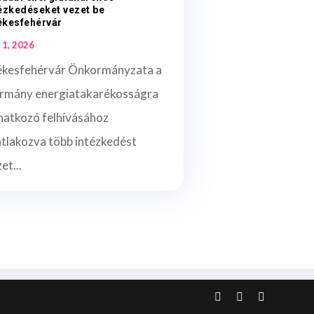
ézkedéseket vezet be
ékesfehérvár
 1, 2026
ékesfehérvár Önkormányzata a
rmány energiatakarékosságra
natkozó felhívásához
atlakozva több intézkedést
et...