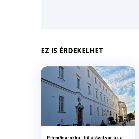
EZ IS ÉRDEKELHET
Pihenősarokkal, hűsítővel várják a