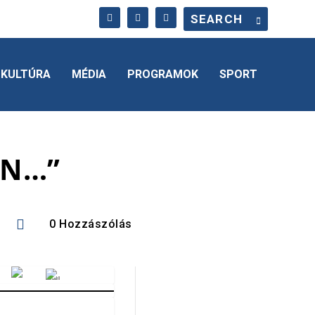
KULTÚRA
MÉDIA
PROGRAMOK
SPORT
AN…”

0 Hozzászólás
Vörösmarty Rádió