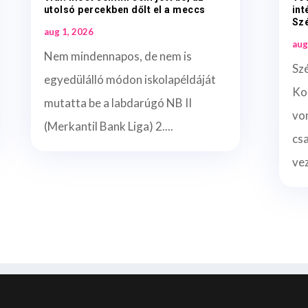
utolsó percekben dőlt el a meccs
int
Sz
aug 1, 2026
aug
Nem mindennapos, de nem is
Sz
egyedülálló módon iskolapéldáját
Ko
mutatta be a labdarúgó NB II
vo
(Merkantil Bank Liga) 2....
cs
vez