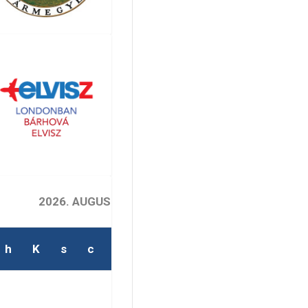
2026. AUGUSZTUS
h
K
s
c
p
s
v
2
1