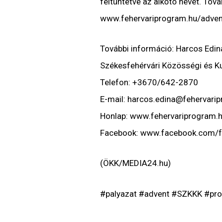
feltüntetve az alkotó nevét.
Továb
www.fehervariprogram.hu/advent
További információ:
Harcos Edin
Székesfehérvári Közösségi és Ku
Telefon: +3670/642-2870
E-mail: harcos.edina@fehervari
Honlap: www.fehervariprogram.
Facebook: www.facebook.com/f
(ÖKK/MEDIA24.hu)
#palyazat #advent #SZKKK #pr