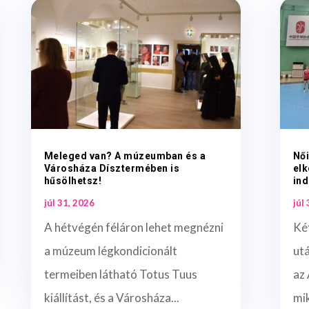
Meleged van? A múzeumban és a
Női
Városháza Dísztermében is
elk
hűsölhetsz!
ind
júl 31, 2026
júl
A hétvégén féláron lehet megnézni
Ké
a múzeum légkondicionált
ut
termeiben látható Totus Tuus
az 
kiállítást, és a Városháza...
mi