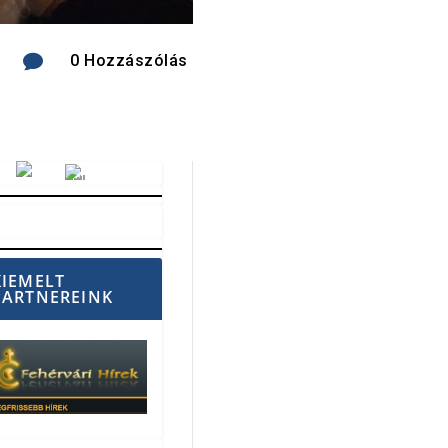

0 Hozzászólás
Vörösmarty Rádió
KIEMELT
PARTNEREINK