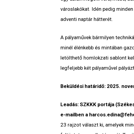
városlakókat. Idén pedig minden
adventi naptár hátterét.
A pályaművek bármilyen technikáv
minél élénkebb és mintában gazd
letölthető homlokzati sablont kel
legfeljebb két pályaművel pályázh
Beküldési határidő: 2025. nove
Leadás: SZKKK portája (Székes
e-mailben a harcos.edina@feh
23 rajzot választ ki, amelyek mi