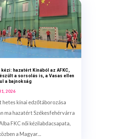
 kézi: hazatért Kínából az AFKC,
észült a sorsolás is, a Vasas ellen
ul a bajnokság
 31, 2026
t hetes kínai edzőtáborozása
án ma hazatért Székesfehérvárra
Alba FKC női kézilabdacsapata,
közben a Magyar...