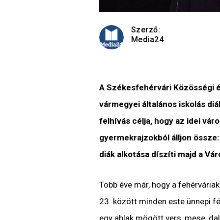
Szerző:
Media24
A Székesfehérvári Közösségi és
vármegyei általános iskolás di
felhívás célja, hogy az idei vá
gyermekrajzokból álljon össze
diák alkotása díszíti majd a V
Több éve már, hogy a fehérváriak
23. között minden este ünnepi f
egy ablak mögött vers, mese, d