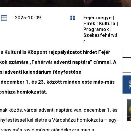

2025-10-09

Fejér megye
|
Hírek
|
Kultúra
|
Programok
|
Székesfehérvá
r
 Kulturális Központ rajzpályázatot hirdet Fejér
ákok számára „Fehérvár adventi naptára” címmel. A
rosi adventi kalendárium fényfestése
: december 1. és 23. között minden este más-más
árosháza homlokzatát.
nak közös, városi adventi naptára van: december 1. és
ényfestéssel kel életre a Városháza homlokzata – egy-
al vagy más rövid műsor ajándékozza meg a