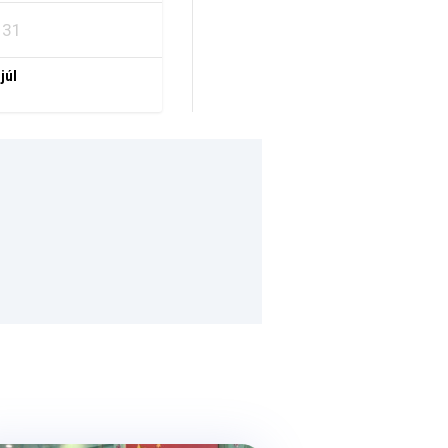
31
 júl