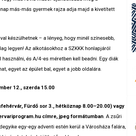
 nap más-más gyermek rajza adja majd a kivetített
al készülhetnek – a lényeg, hogy minél színesebb,
ag legyen! Az alkotásokhoz a SZKKK honlapjáról
l használni, és A/4-es méretben kell beadni. Egy diák
at, egyet az épület bal, egyet a jobb oldalára.
mber 12., szerda 15.00
fehérvár, Fürdő sor 3., hétköznap 8.00–20.00) vagy
ervariprogram.hu címre, jpeg formátumban
.
A zsűri
ndegyike egy-egy adventi estén kerül a Városháza falára,