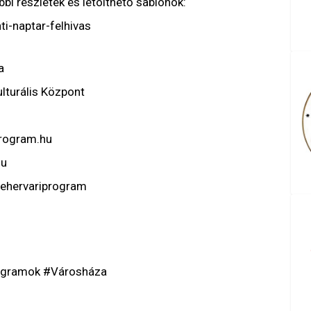
bi részletek és letölthető sablonok:
i-naptar-felhivas
a
lturális Központ
program.hu
hu
ehervariprogram
ogramok #Városháza