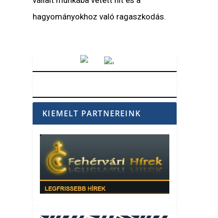
vállalt munkába vetett hit és a
hagyományokhoz való ragaszkodás.
Vörösmarty Rádió
KIEMELT PARTNEREINK