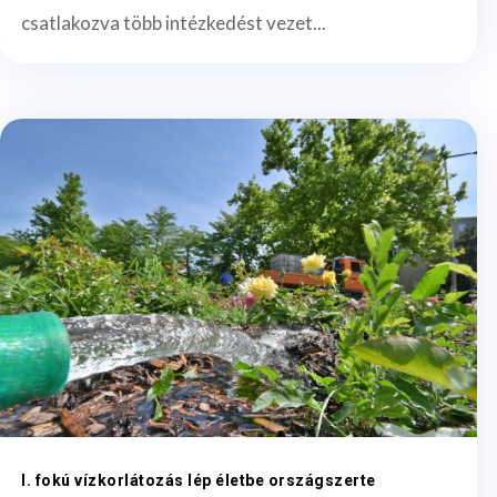
csatlakozva több intézkedést vezet...
I. fokú vízkorlátozás lép életbe országszerte