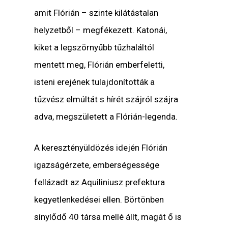
amit Flórián – szinte kilátástalan
helyzetből – megfékezett. Katonái,
kiket a legszörnyűbb tűzhaláltól
mentett meg, Flórián emberfeletti,
isteni erejének tulajdonították a
tűzvész elmúltát s hírét szájról szájra
adva, megszületett a Flórián-legenda.
A keresztényüldözés idején Flórián
igazságérzete, emberségessége
fellázadt az Aquiliniusz prefektura
kegyetlenkedései ellen. Börtönben
sínylődő 40 társa mellé állt, magát ő is