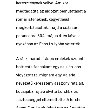
kereszténynek vallva. Amikor
megtagadta az áldozat bemutatását a
római isteneknek, kegyetlenül
megkorbácsolták, majd a császár
parancsára 304. május 4-én kővel a
nyakában az Enns fo1yóba vetették.
A ránk maradt írásos emlékek szerint
holtteste fennakadt egy sziklán, sas
vigyázott rá, mígnem egy Valéria
nevezetű keresztény asszony rátalált,
kocsijába rejtve elvitte Lorchba és
tisztességgel eltemettette. A lorchi
Szent Flórián sír felett ma az Ágoston