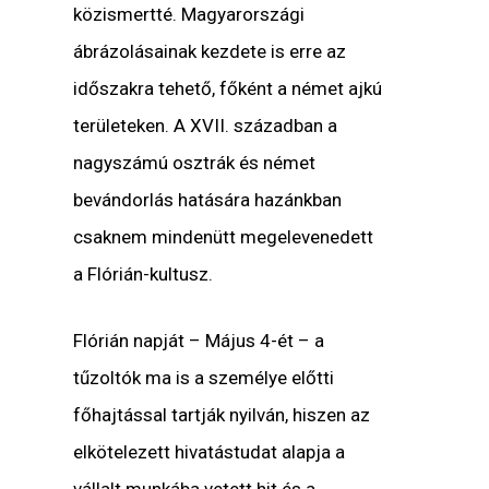
közismertté. Magyarországi
ábrázolásainak kezdete is erre az
időszakra tehető, főként a német ajkú
területeken. A XVII. században a
nagyszámú osztrák és német
bevándorlás hatására hazánkban
csaknem mindenütt megelevenedett
a Flórián-kultusz.
Flórián napját – Május 4-ét – a
tűzoltók ma is a személye előtti
főhajtással tartják nyilván, hiszen az
elkötelezett hivatástudat alapja a