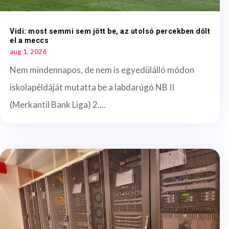
Vidi: most semmi sem jött be, az utolsó percekben dőlt
el a meccs
aug 1, 2026
Nem mindennapos, de nem is egyedülálló módon
iskolapéldáját mutatta be a labdarúgó NB II
(Merkantil Bank Liga) 2....