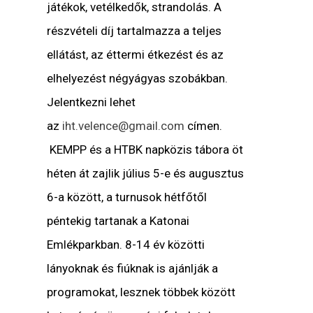
játékok, vetélkedők, strandolás. A
részvételi díj tartalmazza a teljes
ellátást, az éttermi étkezést és az
elhelyezést négyágyas szobákban.
Jelentkezni lehet
az
iht.velence@gmail.com
címen.
KEMPP és a HTBK napközis tábora öt
héten át zajlik július 5-e és augusztus
6-a között, a turnusok hétfőtől
péntekig tartanak a Katonai
Emlékparkban. 8-14 év közötti
lányoknak és fiúknak is ajánlják a
programokat, lesznek többek között