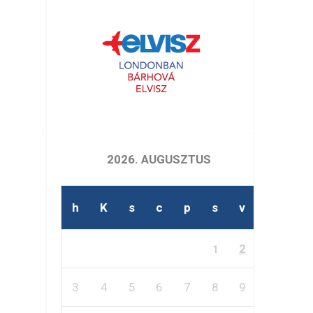
2026. AUGUSZTUS
h
K
s
c
p
s
v
2
1
3
4
5
6
7
8
9