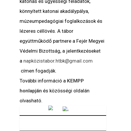
katonás és ügyességi feladatok,
könnyített katonai akadálypálya,
múzeumpedagógiai foglalkozások és
lézeres céllövés. A tábor
együttműködő partnere a Fejér Megyei
Védelmi Bizottság, a jelentkezéseket
a
napkö
zistabor.htbk@gmail.com
címen fogadják.
További információ a
KEMPP
honlapján
és közösségi oldalán
olvasható.
Vörösmarty Rádió