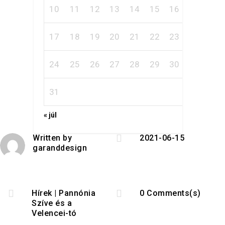
10
11
12
13
14
15
16
17
18
19
20
21
22
23
24
25
26
27
28
29
30
31
« júl

Written by
2021-06-15
garanddesign


Hírek
|
Pannónia
0 Comments(s)
Szíve és a
Velencei-tó