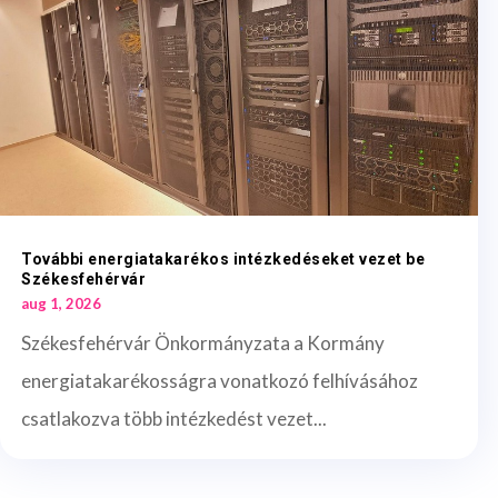
További energiatakarékos intézkedéseket vezet be
Székesfehérvár
aug 1, 2026
Székesfehérvár Önkormányzata a Kormány
energiatakarékosságra vonatkozó felhívásához
csatlakozva több intézkedést vezet...