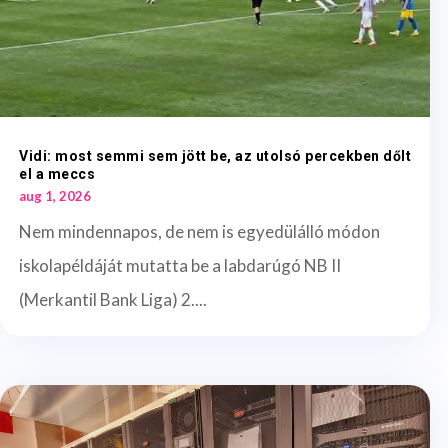
Vidi: most semmi sem jött be, az utolsó percekben dőlt
el a meccs
aug 1, 2026
Nem mindennapos, de nem is egyedülálló módon
iskolapéldáját mutatta be a labdarúgó NB II
(Merkantil Bank Liga) 2....