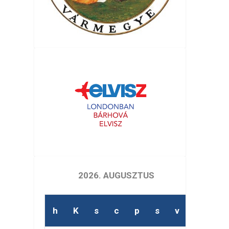
2026. AUGUSZTUS
h
K
s
c
p
s
v