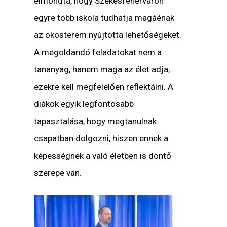
elmondta, hogy Székesfehérváron
egyre több iskola tudhatja magáénak
az okosterem nyújtotta lehetőségeket.
A megoldandó feladatokat nem a
tananyag, hanem maga az élet adja,
ezekre kell megfelelően reflektálni. A
diákok egyik legfontosabb
tapasztalása, hogy megtanulnak
csapatban dolgozni, hiszen ennek a
képességnek a való életben is döntő
szerepe van.