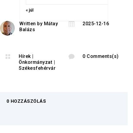
« júl
Written by
Mátay

2025-12-16
Balázs

Hírek
|

0 Comments(s)
Önkormányzat
|
Székesfehérvár
0 HOZZÁSZÓLÁS