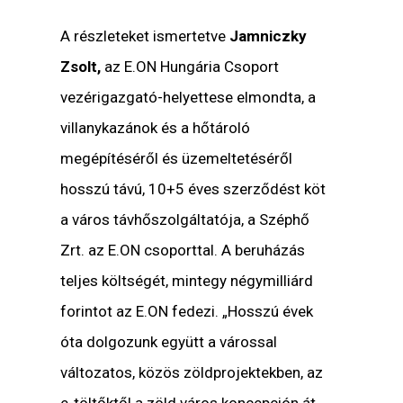
A részleteket ismertetve
Jamniczky
Zsolt,
az E.ON Hungária Csoport
vezérigazgató-helyettese elmondta, a
villanykazánok és a hőtároló
megépítéséről és üzemeltetéséről
hosszú távú, 10+5 éves szerződést köt
a város távhőszolgáltatója, a Széphő
Zrt. az E.ON csoporttal. A beruházás
teljes költségét, mintegy négymilliárd
forintot az E.ON fedezi. „Hosszú évek
óta dolgozunk együtt a várossal
változatos, közös zöldprojektekben, az