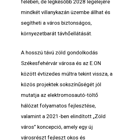
felében, de legkésőbb 2028 legelejére
mindkét villanykazán üzembe állhat és
segítheti a város biztonságos,
környezetbarát távhőellátását.
A hosszú távú zöld gondolkodás
Székesfehérvár városa és az E.ON
között évtizedes múltra tekint vissza, a
közös projektek sokszínűségét jól
mutatja az elektromosautó-töltő
hálózat folyamatos fejlesztése,
valamint a 2021-ben elindított „Zöld
város” koncepció, amely egy új
városrészt fejleszt okos és