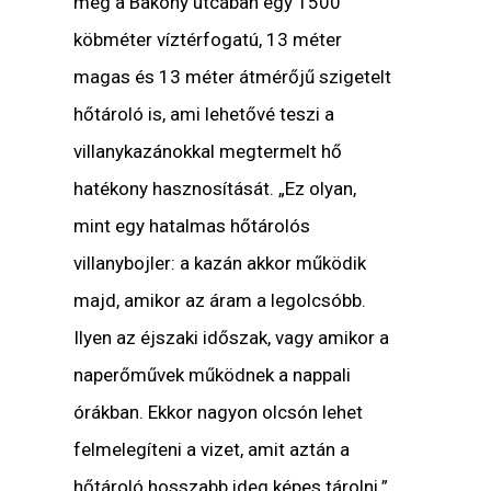
még a Bakony utcában egy 1500
köbméter víztérfogatú, 13 méter
magas és 13 méter átmérőjű szigetelt
hőtároló is, ami lehetővé teszi a
villanykazánokkal megtermelt hő
hatékony hasznosítását. „Ez olyan,
mint egy hatalmas hőtárolós
villanybojler: a kazán akkor működik
majd, amikor az áram a legolcsóbb.
Ilyen az éjszaki időszak, vagy amikor a
naperőművek működnek a nappali
órákban. Ekkor nagyon olcsón lehet
felmelegíteni a vizet, amit aztán a
hőtároló hosszabb ideg képes tárolni.”