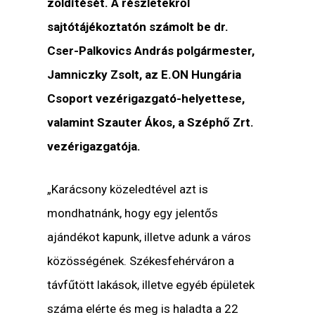
zöldítését. A részletekről
sajtótájékoztatón számolt be dr.
Cser-Palkovics András polgármester,
Jamniczky Zsolt, az E.ON Hungária
Csoport vezérigazgató-helyettese,
valamint Szauter Ákos, a Széphő Zrt.
vezérigazgatója.
„Karácsony közeledtével azt is
mondhatnánk, hogy egy jelentős
ajándékot kapunk, illetve adunk a város
közösségének. Székesfehérváron a
távfűtött lakások, illetve egyéb épületek
száma elérte és meg is haladta a 22