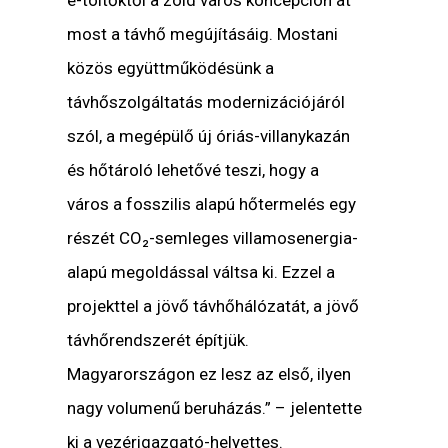
e-töltőktől a zöld város koncepción át
most a távhő megújításáig. Mostani
közös együttműködésünk a
távhőszolgáltatás modernizációjáról
szól, a megépülő új óriás-villanykazán
és hőtároló lehetővé teszi, hogy a
város a fosszilis alapú hőtermelés egy
részét CO₂-semleges villamosenergia-
alapú megoldással váltsa ki. Ezzel a
projekttel a jövő távhőhálózatát, a jövő
távhőrendszerét építjük.
Magyarországon ez lesz az első, ilyen
nagy volumenű beruházás.” – jelentette
ki a vezérigazgató-helyettes.