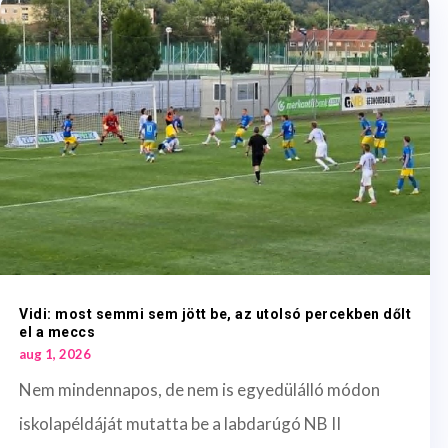
Vidi: most semmi sem jött be, az utolsó percekben dőlt
el a meccs
aug 1, 2026
Nem mindennapos, de nem is egyedülálló módon
iskolapéldáját mutatta be a labdarúgó NB II