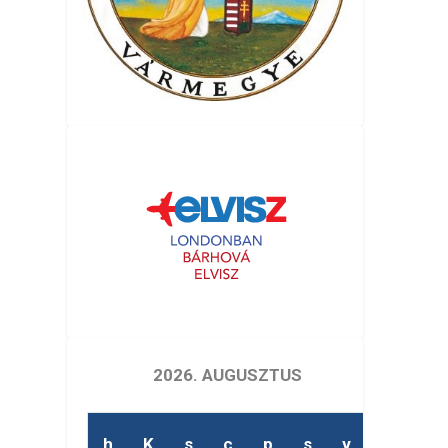
2026. AUGUSZTUS
h
K
s
c
p
s
v