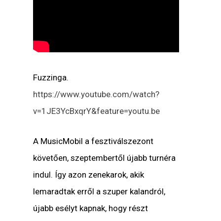
Fuzzinga.
https://www.youtube.com/watch?
v=1JE3YcBxqrY&feature=youtu.be
A MusicMobil a fesztiválszezont
követően, szeptembertől újabb turnéra
indul. Így azon zenekarok, akik
lemaradtak erről a szuper kalandról,
újabb esélyt kapnak, hogy részt