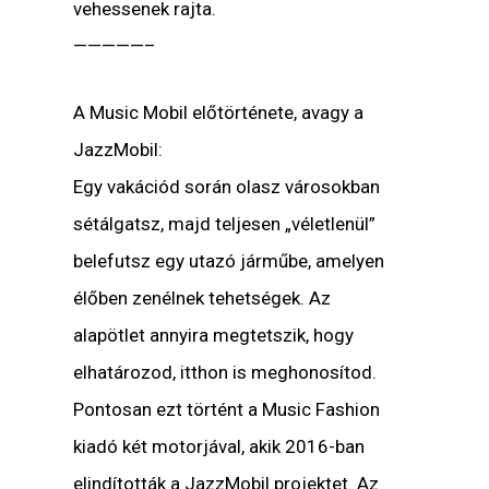
vehessenek rajta.
—————–
A Music Mobil előtörténete, avagy a
JazzMobil:
Egy vakációd során olasz városokban
sétálgatsz, majd teljesen „véletlenül”
belefutsz egy utazó járműbe, amelyen
élőben zenélnek tehetségek. Az
alapötlet annyira megtetszik, hogy
elhatározod, itthon is meghonosítod.
Pontosan ezt történt a Music Fashion
kiadó két motorjával, akik 2016-ban
elindították a JazzMobil projektet. Az