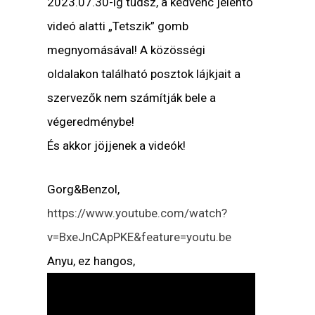
2023.07.30-ig tudsz, a kedvenc jelentő
videó alatti „Tetszik” gomb
megnyomásával! A közösségi
oldalakon található posztok lájkjait a
szervezők nem számítják bele a
végeredménybe!
És akkor jöjjenek a videók!
Gorg&Benzol,
https://www.youtube.com/watch?
v=BxeJnCApPKE&feature=youtu.be
Anyu, ez hangos,