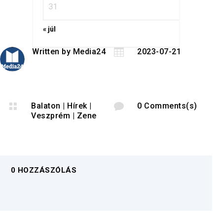
31
« júl
Written by
Media24

2023-07-21

Balaton
|
Hírek
|

0 Comments(s)
Veszprém
|
Zene
0 HOZZÁSZÓLÁS