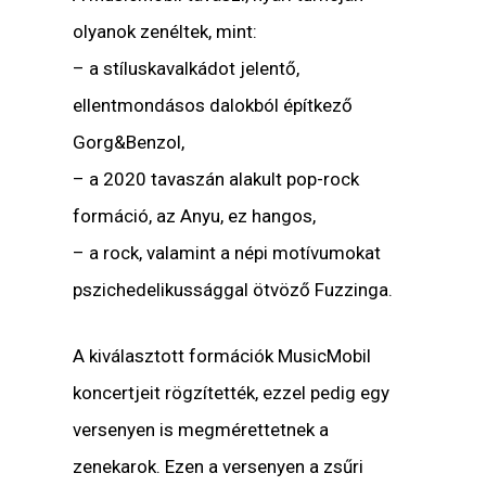
olyanok zenéltek, mint:
– a stíluskavalkádot jelentő,
ellentmondásos dalokból építkező
Gorg&Benzol,
– a 2020 tavaszán alakult pop-rock
formáció, az Anyu, ez hangos,
– a rock, valamint a népi motívumokat
pszichedelikussággal ötvöző Fuzzinga.
A kiválasztott formációk MusicMobil
koncertjeit rögzítették, ezzel pedig egy
versenyen is megmérettetnek a
zenekarok. Ezen a versenyen a zsűri