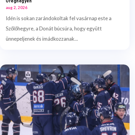
Öreghegyen
aug 2, 2026
Idén is sokan zarándokoltak fel vasárnap este a
Szőlőhegyre, a Donát búcsúra, hogy együtt
ünnepeljenek és imádkozzanak...