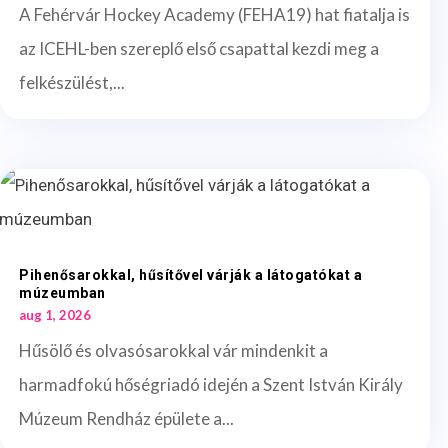
A Fehérvár Hockey Academy (FEHA19) hat fiatalja is
az ICEHL-ben szereplő első csapattal kezdi meg a
felkészülést,...
Pihenősarokkal, hűsítővel várják a látogatókat a
múzeumban
aug 1, 2026
Hűsölő és olvasósarokkal vár mindenkit a
harmadfokú hőségriadó idején a Szent István Király
Múzeum Rendház épülete a...