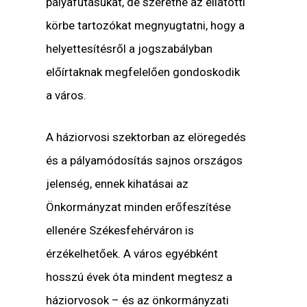
pályafutásukat, de szeretné az ellátotti
körbe tartozókat megnyugtatni, hogy a
helyettesítésről a jogszabályban
előírtaknak megfelelően gondoskodik
a város.
A háziorvosi szektorban az elöregedés
és a pályamódosítás sajnos országos
jelenség, ennek kihatásai az
Önkormányzat minden erőfeszítése
ellenére Székesfehérváron is
érzékelhetőek. A város egyébként
hosszú évek óta mindent megtesz a
háziorvosok – és az önkormányzati