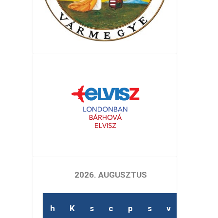
2026. AUGUSZTUS
h
K
s
c
p
s
v