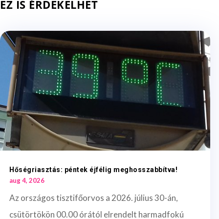
EZ IS ÉRDEKELHET
Hőségriasztás: péntek éjfélig meghosszabbítva!
aug 4, 2026
Az országos tisztifőorvos a 2026. július 30-án,
csütörtökön 00.00 órától elrendelt harmadfokú