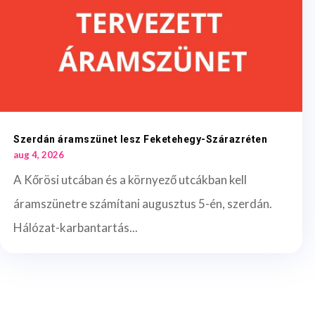
Szerdán áramszünet lesz Feketehegy-Szárazréten
aug 4, 2026
A Kőrösi utcában és a környező utcákban kell
áramszünetre számítani augusztus 5-én, szerdán.
Hálózat-karbantartás...