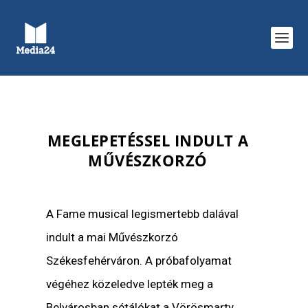
MEGLEPETÉSSEL INDULT A
MŰVÉSZKORZÓ
A Fame musical legismertebb dalával
indult a mai Művészkorzó
Székesfehérváron. A próbafolyamat
végéhez közeledve lepték meg a
Belvárosban sétálókat a Vörösmarty