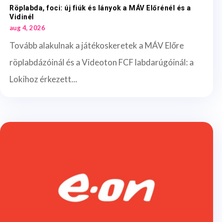
Röplabda, foci: új fiúk és lányok a MÁV Előrénél és a
Vidinél
aug 4, 2026
Tovább alakulnak a játékoskeretek a MÁV Előre
röplabdázóinál és a Videoton FCF labdarúgóinál: a
Lokihoz érkezett...