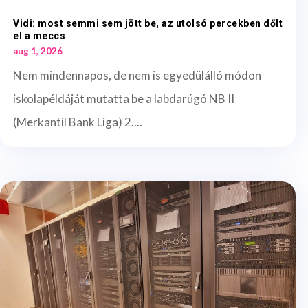
Vidi: most semmi sem jött be, az utolsó percekben dőlt
el a meccs
aug 1, 2026
Nem mindennapos, de nem is egyedülálló módon
iskolapéldáját mutatta be a labdarúgó NB II
(Merkantil Bank Liga) 2....