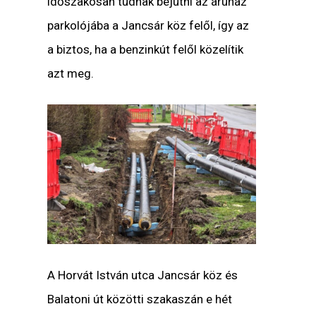
időszakosan tudnak bejutni az áruház
parkolójába a Jancsár köz felől, így az
a biztos, ha a benzinkút felől közelítik
azt meg.
A Horvát István utca Jancsár köz és
Balatoni út közötti szakaszán
e
hét