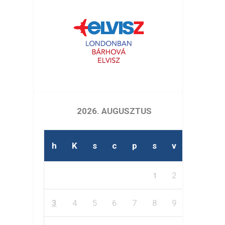
2026. AUGUSZTUS
h
K
s
c
p
s
v
2
1
3
4
5
6
7
8
9