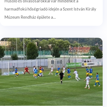
Hűsölő és olvasósarokkal vár mindenkit a
harmadfokú hőségriadó idején a Szent István Király
Múzeum Rendház épülete a...