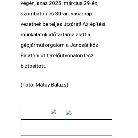
végén, azaz 2025. március 29-én,
szombaton és 30-án, vasárnap
vezetnek be teljes útzárat
! Az építési
munkálatok időtartama alatt a
gépjárműforgalom a Jancsár köz –
Balatoni út terelőútvonalon lesz
biztosított.
(Fotó: Mátay Balázs)
Vörösmarty Rádió