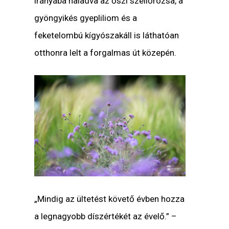
irányába haladva az őszi szellőrózsa, a
gyöngyikés gyepliliom és a
feketelombú kígyószakáll is láthatóan
otthonra lelt a forgalmas út közepén.
„Mindig az ültetést követő évben hozza
a legnagyobb díszértékét az évelő.” –