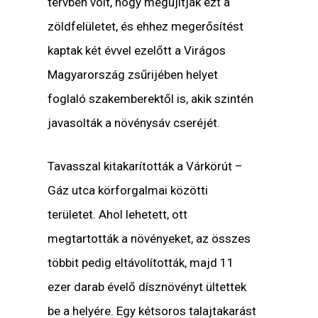
tervben volt, hogy megújítják ezt a
zöldfelületet, és ehhez megerősítést
kaptak két évvel ezelőtt a Virágos
Magyarország zsűrijében helyet
foglaló szakemberektől is, akik szintén
javasolták a növénysáv cseréjét.
Tavasszal kitakarították a Várkörút –
Gáz utca körforgalmai közötti
területet. Ahol lehetett, ott
megtartották a növényeket, az összes
többit pedig eltávolították, majd 11
ezer darab évelő dísznövényt ültettek
be a helyére. Egy kétsoros talajtakarást