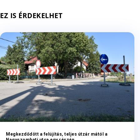
EZ IS ÉRDEKELHET
Megkezdődött a felújítás, teljes útzár mától a
Nagyszombati utca egy részén