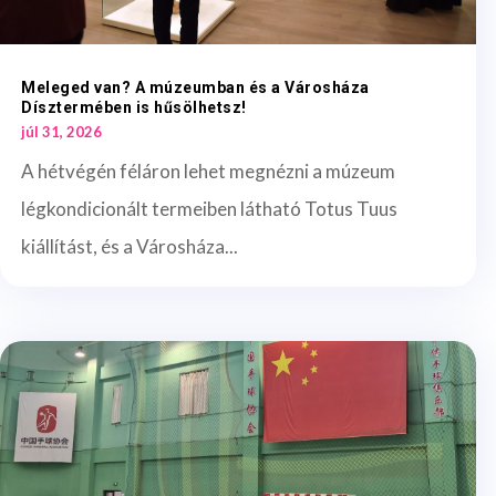
Meleged van? A múzeumban és a Városháza
Dísztermében is hűsölhetsz!
júl 31, 2026
A hétvégén féláron lehet megnézni a múzeum
légkondicionált termeiben látható Totus Tuus
kiállítást, és a Városháza...