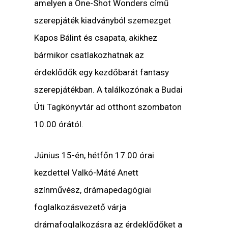
amelyen a One-Shot Wonders című
szerepjáték kiadványból szemezget
Kapos Bálint és csapata, akikhez
bármikor csatlakozhatnak az
érdeklődők egy kezdőbarát fantasy
szerepjátékban. A találkozónak a Budai
Úti Tagkönyvtár ad otthont szombaton
10.00 órától.
Június 15-én, hétfőn 17.00 órai
kezdettel Valkó-Máté Anett
színművész, drámapedagógiai
foglalkozásvezető várja
drámafoglalkozásra az érdeklődőket a