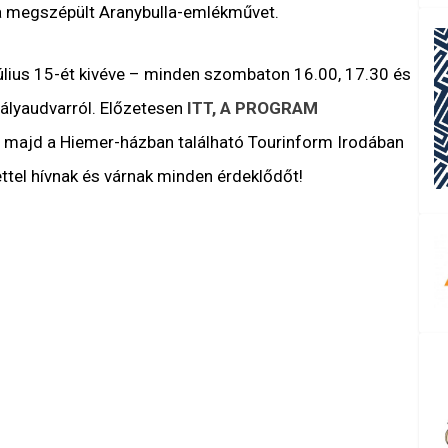
 a megszépült Aranybulla-emlékművet.
úlius 15-ét kivéve – minden szombaton 16.00, 17.30 és
pályaudvarról. Előzetesen
ITT, A PROGRAM
ni, majd a Hiemer-házban található Tourinform Irodában
ttel hívnak és várnak minden érdeklődőt!