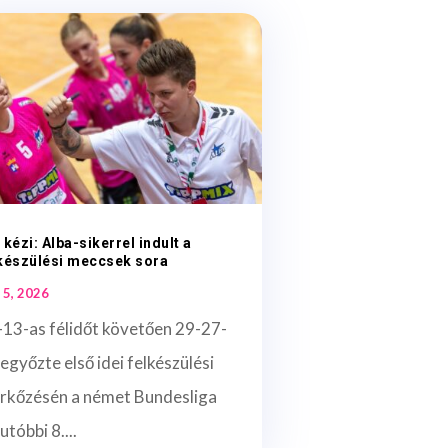
 kézi: Alba-sikerrel indult a
készülési meccsek sora
 5, 2026
-13-as félidőt követően 29-27-
legyőzte első idei felkészülési
rkőzésén a német Bundesliga
utóbbi 8....