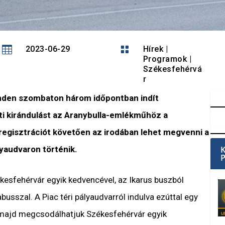

2023-06-29

Hírek
|
Programok
|
Székesfehérvá
r
nden szombaton három időpontban indít
i kirándulást az Aranybulla-emlékműhöz a
regisztrációt követően az irodában lehet megvenni a
lyaudvaron történik.
ékesfehérvár egyik kedvencével, az Ikarus buszból
abusszal. A Piac téri pályaudvarról indulva ezúttal egy
 majd megcsodálhatjuk Székesfehérvár egyik