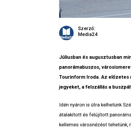
Szerző:
Media24
Júliusban és augusztusban mi
panorámabuszos, városismeret
Tourinform Iroda. Az előzetes 
jegyeket, a felszállás a buszpá
Idén nyáron is útra kelhetünk Sz
átalakított és felújított panorám
kellemes városnézést tehetünk,