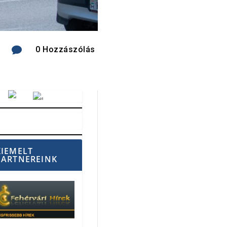

0 Hozzászólás
Vörösmarty Rádió
KIEMELT
PARTNEREINK