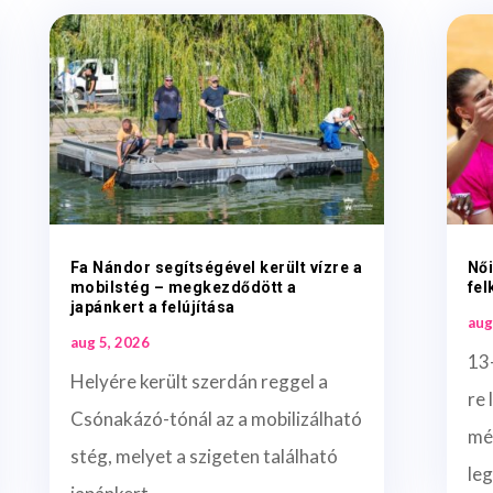
Fa Nándor segítségével került vízre a
Női
mobilstég – megkezdődött a
fel
japánkert a felújítása
aug
aug 5, 2026
13
Helyére került szerdán reggel a
re 
Csónakázó-tónál az a mobilizálható
mé
stég, melyet a szigeten található
leg