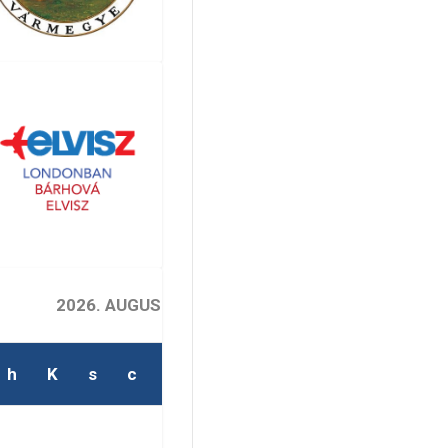
2026. AUGUSZTUS
h
K
s
c
p
s
v
1
2