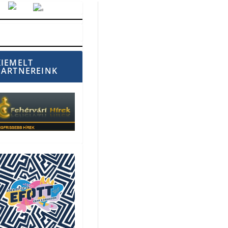
Vörösmarty Rádió
KIEMELT
PARTNEREINK