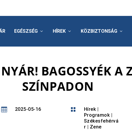
ÁR
EGÉSZSÉG
HÍREK
KÖZBIZTONSÁG
 NYÁR! BAGOSSYÉK A 
SZÍNPADON

2025-05-16

Hírek
|
Programok
|
Székesfehérvá
r
|
Zene