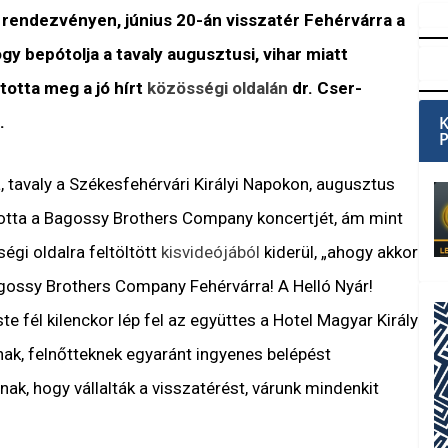
 rendezvényen, június 20-án visszatér Fehérvárra a
 bepótolja a tavaly augusztusi, vihar miatt
totta meg a jó hírt
közösségi oldalán
dr. Cser-
r.
 tavaly a Székesfehérvári Királyi Napokon, augusztus
totta a Bagossy Brothers Company koncertjét, ám mint
égi oldalra feltöltött
kisvideójából
kiderül, „ahogy akkor
gossy Brothers Company Fehérvárra! A Helló Nyár!
te fél kilenckor lép fel az együttes a Hotel Magyar Király
nak, felnőtteknek egyaránt ingyenes belépést
ak, hogy vállalták a visszatérést, várunk mindenkit