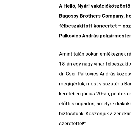
A Helló, Nyár! vakációköszöntő
Bagossy Brothers Company, hogy
félbeszakított koncertet – osz
Palkovics András polgármeste
Amint talán sokan emlékeznek rá,
18-án egy nagy vihar félbeszakí
dr. Cser-Palkovics András közöss
megígértük, most visszatér a Ba
keretében június 20-án, péntek es
előtti színpadon, amelyre diákok
biztosítunk. Köszönjük a zenekarn
szeretettel!”