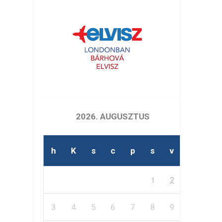
2026. AUGUSZTUS
h
K
s
c
p
s
v
2
1
3
4
5
6
7
8
9