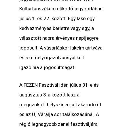
Kultúrtanszéken működő jegyirodában
július 1. és 22. között. Egy lakó egy
kedvezményes bérletre vagy egy, a
választott napra érvényes napijegyre
jogosult. A vásárláskor lakcímkártyával
és személyi igazolvánnyal kell
igazolnia a jogosultságát.
A FEZEN Fesztivál idén július 31-e és
augusztus 3-a között lesz a
megszokott helyszínen, a Takarodó út
és az Új Váralja sor találkozásánál. A
régió legnagyobb zenei fesztiváljára