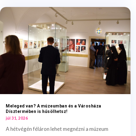
Meleged van? A múzeumban és a Városháza
Dísztermében is hűsölhetsz!
júl 31, 2026
A hétvégén féláron lehet megnézni a múzeum