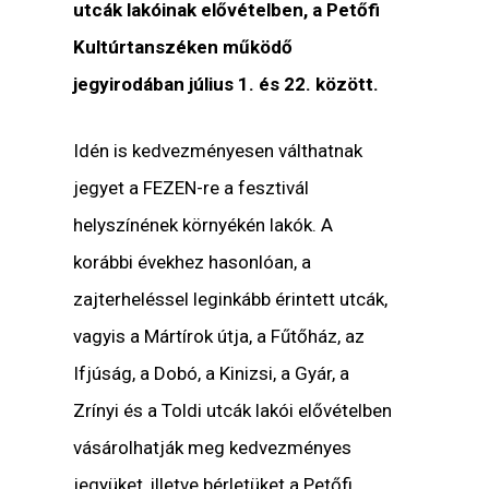
utcák lakóinak elővételben, a Petőfi
Kultúrtanszéken működő
jegyirodában július 1. és 22. között.
Idén is kedvezményesen válthatnak
jegyet a FEZEN-re a fesztivál
helyszínének környékén lakók. A
korábbi évekhez hasonlóan, a
zajterheléssel leginkább érintett utcák,
vagyis a Mártírok útja, a Fűtőház, az
Ifjúság, a Dobó, a Kinizsi, a Gyár, a
Zrínyi és a Toldi utcák lakói elővételben
vásárolhatják meg kedvezményes
jegyüket, illetve bérletüket a Petőfi