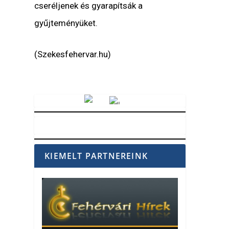
cseréljenek és gyarapítsák a
gyűjteményüket.
(Szekesfehervar.hu)
Vörösmarty Rádió
KIEMELT PARTNEREINK