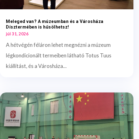
Meleged van? A múzeumban és a Városháza
Dísztermében is hűsölhetsz!
júl 31, 2026
A hétvégén féláron lehet megnézni a múzeum
légkondicionált termeiben látható Totus Tuus
kiállítást, és a Városháza...