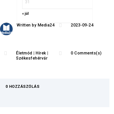
31
« júl

Written by
Media24
2023-09-24


Életmód
|
Hírek
|
0 Comments(s)
Székesfehérvár
0 HOZZÁSZÓLÁS