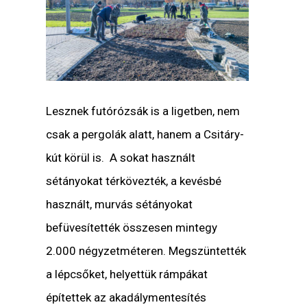
Lesznek futórózsák is a ligetben, nem
csak a pergolák alatt, hanem a Csitáry-
kút körül is. A sokat használt
sétányokat térkövezték, a kevésbé
használt, murvás sétányokat
befüvesítették összesen mintegy
2.000 négyzetméteren. Megszüntették
a lépcsőket, helyettük rámpákat
építettek az akadálymentesítés