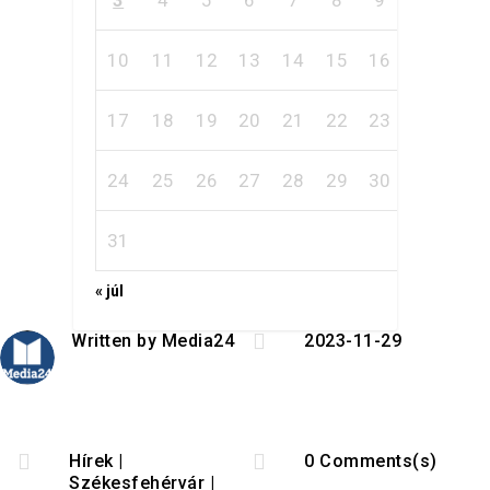
10
11
12
13
14
15
16
17
18
19
20
21
22
23
24
25
26
27
28
29
30
31
« júl

Written by
Media24
2023-11-29


Hírek
|
0 Comments(s)
Székesfehérvár
|