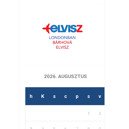
2026. AUGUSZTUS
h
K
s
c
p
s
v
1
2
3
4
5
6
7
8
9