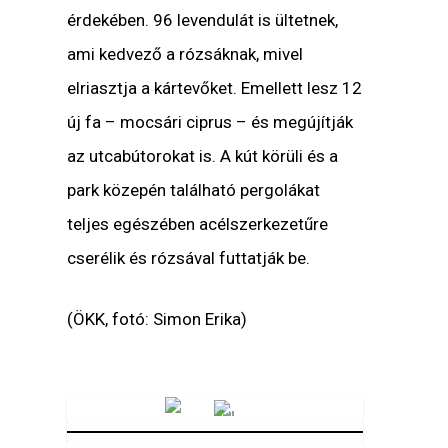
érdekében. 96 levendulát is ültetnek,
ami kedvező a rózsáknak, mivel
elriasztja a kártevőket. Emellett lesz 12
új fa – mocsári ciprus – és megújítják
az utcabútorokat is. A kút körüli és a
park közepén található pergolákat
teljes egészében acélszerkezetűre
cserélik és rózsával futtatják be.
(ÖKK, fotó: Simon Erika)
Vörösmarty Rádió