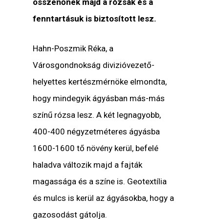
összenőnek majd a rózsák és a
fenntartásuk is biztosított lesz.
Hahn-Poszmik Réka, a
Városgondnokság divizióvezető-
helyettes kertészmérnöke elmondta,
hogy mindegyik ágyásban más-más
színű rózsa lesz. A két legnagyobb,
400-400 négyzetméteres ágyásba
1600-1600 tő növény kerül, befelé
haladva változik majd a fajták
magassága és a színe is. Geotextília
és mulcs is kerül az ágyásokba, hogy a
gazosodást gátolja.