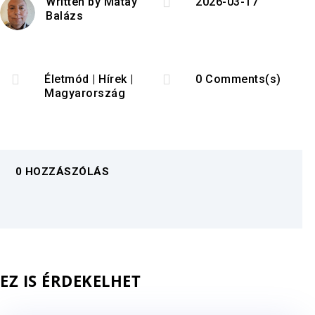

Written by
Mátay
2026-03-17
Balázs


Életmód
|
Hírek
|
0 Comments(s)
Magyarország
0 HOZZÁSZÓLÁS
EZ IS ÉRDEKELHET