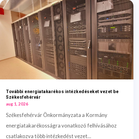
További energiatakarékos intézkedéseket vezet be
Székesfehérvár
aug 1, 2026
Székesfehérvár Önkormányzata a Kormány
energiatakarékosságra vonatkozó felhívásához
csatlakozva több intézkedést vezet...