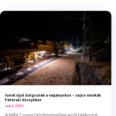
Ismét éjjel dolgoznak a vágányokon – zajos munkák
Fehérvár környékén
aug 6, 2026
A MÁV Csoport közleményében arról tájékoztat,