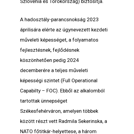
Szlovénia és Törökország) biztosítja.
A hadosztály-parancsnokság 2023
áprilisára elérte az úgynevezett kezdeti
műveleti képességet, a folyamatos
fejlesztésnek, fejlődésnek
köszönhetően pedig 2024
decemberére a teljes műveleti
képességi szintet (Full Operational
Capabilty – FOC). Ebből az alkalomból
tartottak ünnepséget
Székesfehérváron, amelyen többek
között részt vett
Radmila Sekerinska
, a
NATO főtitkár-helyettese, a három