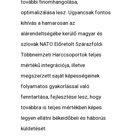
további finomhangolása,
optimalizálása lesz. Ugyancsak fontos
kihívás a hamarosan az
alárendeltségébe kerülő magyar és
szlovák NATO Előretolt Szárazföldi
Többnemzeti Harccsoportok teljes
mértékű integrációja, illetve
megszerzett saját képességeinek
folyamatos gyakorlással való
fenntartása, fejlesztése lesz, hogy
továbbra is teljes mértékben képes
legyen ellátni békeidőbeli és háborús
küldetését.