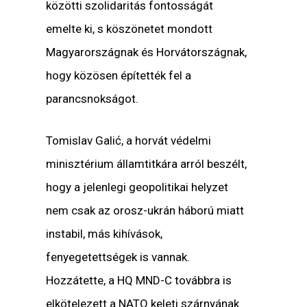
közötti szolidaritás fontosságát
emelte ki, s köszönetet mondott
Magyarországnak és Horvátországnak,
hogy közösen építették fel a
parancsnokságot.
Tomislav Galić
, a horvát védelmi
minisztérium államtitkára arról beszélt,
hogy a jelenlegi geopolitikai helyzet
nem csak az orosz-ukrán háború miatt
instabil, más kihívások,
fenyegetettségek is vannak.
Hozzátette, a HQ MND-C továbbra is
elkötelezett a NATO keleti szárnyának