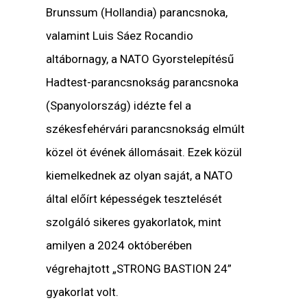
Brunssum (Hollandia) parancsnoka,
valamint
Luis Sáez Rocandio
altábornagy, a NATO Gyorstelepítésű
Hadtest-parancsnokság parancsnoka
(Spanyolország) idézte fel a
székesfehérvári parancsnokság elmúlt
közel öt évének állomásait. Ezek közül
kiemelkednek az olyan saját, a NATO
által előírt képességek tesztelését
szolgáló sikeres gyakorlatok, mint
amilyen a 2024 októberében
végrehajtott „STRONG BASTION 24”
gyakorlat volt.